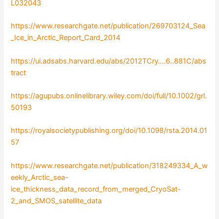
L032043
https://www.researchgate.net/publication/269703124_Sea
_Ice_in_Arctic_Report_Card_2014
https://ui.adsabs.harvard.edu/abs/2012TCry….6..881C/abs
tract
https://agupubs.onlinelibrary.wiley.com/doi/full/10.1002/grl.
50193
https://royalsocietypublishing.org/doi/10.1098/rsta.2014.01
57
https://www.researchgate.net/publication/318249334_A_w
eekly_Arctic_sea-
ice_thickness_data_record_from_merged_CryoSat-
2_and_SMOS_satellite_data