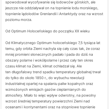
spowodował wycofywanie się lodowców górskich, ale
jeszcze nie oddziaływał on na topnienie lodu morskiego,
topnienie lądolodów Grenlandii i Antarktydy oraz na wzrost
poziomu morza.
Od Optimum Holoceńskiego do początku XX wieku
Od Klimatycznego Optimum holoceńskiego 7,5 tysiąca lat
temu, gdy orbita Ziemi nachyla się cały czas tak, że coraz
mniej promieni słonecznych padało i pada do dziś na
obszary polarne i wokółpolarne i przez cały ten okres
czasu klimat na Ziemi, klimat ochładzał się. Ale
ten długofalowy trend spadku temperatury globalnej trwał
do tylko do około 1850 r., do wybuchu rewolucji
industrialnej opartej na spalaniu paliw kopalnych oraz
wzmożonych emisjach gazów cieplarnianych do
atmosfery. Miało to więc wpływ odwrotny, na powolny
wzrost średniej temperatury powierzchni Ziemi nad
oceanami i kontynentami oraz na stopniowe topnienie