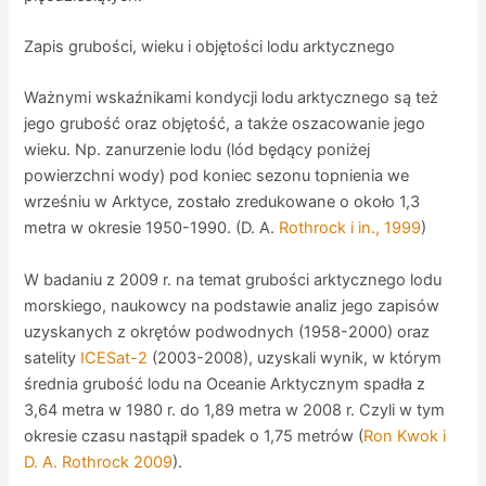
Zapis grubości, wieku i objętości lodu arktycznego
Ważnymi wskaźnikami kondycji lodu arktycznego są też
jego grubość oraz objętość, a także oszacowanie jego
wieku. Np. zanurzenie lodu (lód będący poniżej
powierzchni wody) pod koniec sezonu topnienia we
wrześniu w Arktyce, zostało zredukowane o około 1,3
metra w okresie 1950-1990. (D. A.
Rothrock i in., 1999
)
W badaniu z 2009 r. na temat grubości arktycznego lodu
morskiego, naukowcy na podstawie analiz jego zapisów
uzyskanych z okrętów podwodnych (1958-2000) oraz
satelity
ICESat-2
(2003-2008), uzyskali wynik, w którym
średnia grubość lodu na Oceanie Arktycznym spadła z
3,64 metra w 1980 r. do 1,89 metra w 2008 r. Czyli w tym
okresie czasu nastąpił spadek o 1,75 metrów (
Ron Kwok i
D. A. Rothrock 2009
).