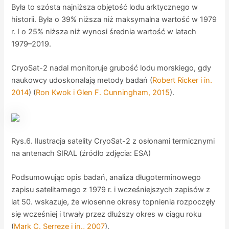
Była to szósta najniższa objętość lodu arktycznego w
historii. Była o 39% niższa niż maksymalna wartość w 1979
r. I o 25% niższa niż wynosi średnia wartość w latach
1979–2019.
CryoSat-2 nadal monitoruje grubość lodu morskiego, gdy
naukowcy udoskonalają metody badań (
Robert Ricker i in.
2014
) (
Ron Kwok i Glen F. Cunningham, 2015
).
Rys.6. Ilustracja satelity CryoSat-2 z osłonami termicznymi
na antenach SIRAL (źródło zdjęcia: ESA)
Podsumowując opis badań, analiza długoterminowego
zapisu satelitarnego z 1979 r. i wcześniejszych zapisów z
lat 50. wskazuje, że wiosenne okresy topnienia rozpoczęły
się wcześniej i trwały przez dłuższy okres w ciągu roku
(
Mark C. Serreze i in., 2007
).