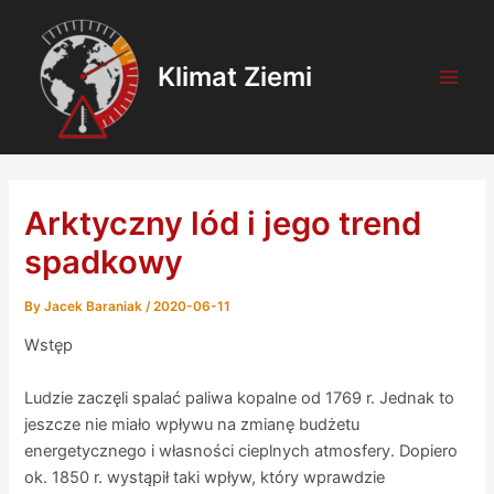
Skip
Post
Main
to
navigation
Men
content
Klimat Ziemi
Arktyczny lód i jego trend
spadkowy
By
Jacek Baraniak
/
2020-06-11
Wstęp
Ludzie zaczęli spalać paliwa kopalne od 1769 r. Jednak to
jeszcze nie miało wpływu na zmianę budżetu
energetycznego i własności cieplnych atmosfery. Dopiero
ok. 1850 r. wystąpił taki wpływ, który wprawdzie