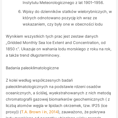
Instytutu Meteorologicznego z lat 1901–1956.
Wpisy do dzienników statków wielorybniczych, w
których odnotowano pozycję ich wraz ze
wskazaniem, czy były one w obecności lodu
Wynikiem wszystkich tych prac jest zestaw danych
„Gridded Monthly Sea Ice Extent and Concentration, od
1850 r.”. Ukazuje on wahania lodu morskiego z roku na rok,
a także trend długoterminowy.
Badania paleoklimatologiczne
Z kolei według współczesnych badań
paleoklimatologicznych na podstawie rdzeni osadów
oceanicznych, a ściślej, wyekstrahowanych z nich metodą
chromatografii gazowej biomarkerów geochemicznych ( z
liczbą atomów węgla w lipidach okrzemek, tzw. IP25 (ice
proxy)) (
T.A. Brown i in, 2014
), zauważono, że pokrywa