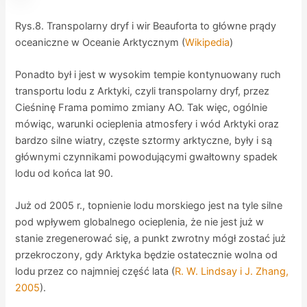
Rys.8. Transpolarny dryf i wir Beauforta to główne prądy
oceaniczne w Oceanie Arktycznym (
Wikipedia
)
Ponadto był i jest w wysokim tempie kontynuowany ruch
transportu lodu z Arktyki, czyli transpolarny dryf, przez
Cieśninę Frama pomimo zmiany AO. Tak więc, ogólnie
mówiąc, warunki ocieplenia atmosfery i wód Arktyki oraz
bardzo silne wiatry, częste sztormy arktyczne, były i są
głównymi czynnikami powodującymi gwałtowny spadek
lodu od końca lat 90.
Już od 2005 r., topnienie lodu morskiego jest na tyle silne
pod wpływem globalnego ocieplenia, że nie jest już w
stanie zregenerować się, a punkt zwrotny mógł zostać już
przekroczony, gdy Arktyka będzie ostatecznie wolna od
lodu przez co najmniej część lata (
R. W. Lindsay i J. Zhang,
2005
).