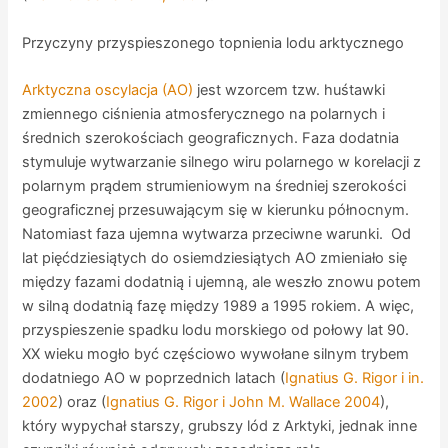
Przyczyny przyspieszonego topnienia lodu arktycznego
Arktyczna oscylacja (AO)
jest wzorcem tzw. huśtawki
zmiennego ciśnienia atmosferycznego na polarnych i
średnich szerokościach geograficznych. Faza dodatnia
stymuluje wytwarzanie silnego wiru polarnego w korelacji z
polarnym prądem strumieniowym na średniej szerokości
geograficznej przesuwającym się w kierunku północnym.
Natomiast faza ujemna wytwarza przeciwne warunki. Od
lat pięćdziesiątych do osiemdziesiątych AO zmieniało się
między fazami dodatnią i ujemną, ale weszło znowu potem
w silną dodatnią fazę między 1989 a 1995 rokiem. A więc,
przyspieszenie spadku lodu morskiego od połowy lat 90.
XX wieku mogło być częściowo wywołane silnym trybem
dodatniego AO w poprzednich latach (
Ignatius G. Rigor i in.
2002
) oraz (
Ignatius G. Rigor i John M. Wallace 2004
),
który wypychał starszy, grubszy lód z Arktyki, jednak inne