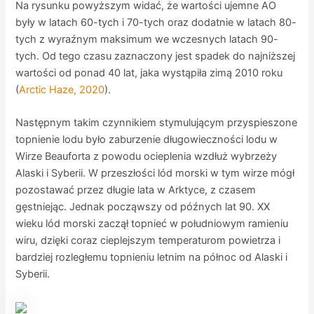
Na rysunku powyższym widać, że wartości ujemne AO
były w latach 60-tych i 70-tych oraz dodatnie w latach 80-
tych z wyraźnym maksimum we wczesnych latach 90-
tych. Od tego czasu zaznaczony jest spadek do najniższej
wartości od ponad 40 lat, jaka wystąpiła zimą 2010 roku
(
Arctic Haze, 2020
).
Następnym takim czynnikiem stymulującym przyspieszone
topnienie lodu było zaburzenie długowieczności lodu w
Wirze Beauforta z powodu ocieplenia wzdłuż wybrzeży
Alaski i Syberii. W przeszłości lód morski w tym wirze mógł
pozostawać przez długie lata w Arktyce, z czasem
gęstniejąc. Jednak począwszy od późnych lat 90. XX
wieku lód morski zaczął topnieć w południowym ramieniu
wiru, dzięki coraz cieplejszym temperaturom powietrza i
bardziej rozległemu topnieniu letnim na północ od Alaski i
Syberii.