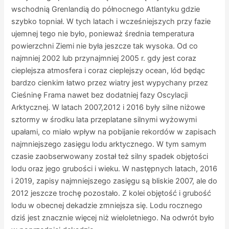
wschodnią Grenlandią do północnego Atlantyku gdzie
szybko topniał. W tych latach i wcześniejszych przy fazie
ujemnej tego nie było, ponieważ średnia temperatura
powierzchni Ziemi nie była jeszcze tak wysoka. Od co
najmniej 2002 lub przynajmniej 2005 r. gdy jest coraz
cieplejsza atmosfera i coraz cieplejszy ocean, lód będąc
bardzo cienkim łatwo przez wiatry jest wypychany przez
Cieśninę Frama nawet bez dodatniej fazy Oscylacji
Arktycznej. W latach 2007,2012 i 2016 były silne niżowe
sztormy w środku lata przeplatane silnymi wyżowymi
upałami, co miało wpływ na pobijanie rekordów w zapisach
najmniejszego zasięgu lodu arktycznego. W tym samym
czasie zaobserwowany został też silny spadek objętości
lodu oraz jego grubości i wieku. W następnych latach, 2016
i 2019, zapisy najmniejszego zasięgu są bliskie 2007, ale do
2012 jeszcze trochę pozostało. Z kolei objętość i grubość
lodu w obecnej dekadzie zmniejsza się. Lodu rocznego
dziś jest znacznie więcej niż wieloletniego. Na odwrót było