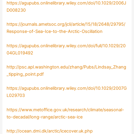
https://agupubs.onlinelibrary.wiley.com/doi/10.1029/2006J
D008230
https://journals.ametsoc.org/jcli/article/15/18/2648/29795/
Response-of-Sea-Ice-to-the-Arctic-Oscillation
https://agupubs.onlinelibrary.wiley.com/doi/full/10.1029/20
04GL019492
http://psc.apl.washington.edu/zhang/Pubs/Lindsay_Zhang
_tipping_point.pdf
https://agupubs.onlinelibrary.wiley.com/doi/10.1029/2007G
L029703
https://www.metoffice.gov.uk/research/climate/seasonal-
to-decadal/long-range/arctic-sea-ice
http://ocean.dmi.dk/arctic/icecover.uk.php