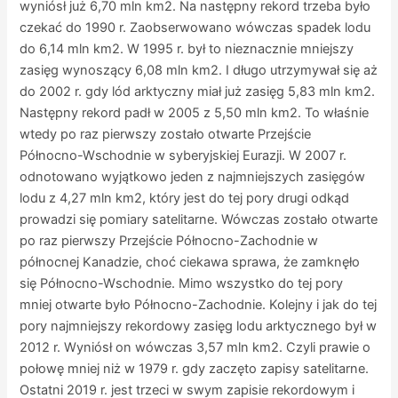
wyniósł już 6,70 mln km2. Na następny rekord trzeba było
czekać do 1990 r. Zaobserwowano wówczas spadek lodu
do 6,14 mln km2. W 1995 r. był to nieznacznie mniejszy
zasięg wynoszący 6,08 mln km2. I długo utrzymywał się aż
do 2002 r. gdy lód arktyczny miał już zasięg 5,83 mln km2.
Następny rekord padł w 2005 z 5,50 mln km2. To właśnie
wtedy po raz pierwszy zostało otwarte Przejście
Północno-Wschodnie w syberyjskiej Eurazji. W 2007 r.
odnotowano wyjątkowo jeden z najmniejszych zasięgów
lodu z 4,27 mln km2, który jest do tej pory drugi odkąd
prowadzi się pomiary satelitarne. Wówczas zostało otwarte
po raz pierwszy Przejście Północno-Zachodnie w
północnej Kanadzie, choć ciekawa sprawa, że zamknęło
się Północno-Wschodnie. Mimo wszystko do tej pory
mniej otwarte było Północno-Zachodnie. Kolejny i jak do tej
pory najmniejszy rekordowy zasięg lodu arktycznego był w
2012 r. Wyniósł on wówczas 3,57 mln km2. Czyli prawie o
połowę mniej niż w 1979 r. gdy zaczęto zapisy satelitarne.
Ostatni 2019 r. jest trzeci w swym zapisie rekordowym i