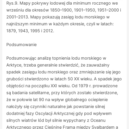
Rys.9. Mapy pokrywy lodowej dla minimum rocznego we
wrześniu dla okresów 1850–1900, 1901–1950, 1951–2000 i
2001–2013. Mapy pokazują zasięg lodu morskiego w
najniższym minimum w każdym okresie, czyli w latach:
1879, 1943, 1995 i 2012.
Podsumowanie
Podsumowując analizę topnienia lodu morskiego w
Arktyce, trzeba generalnie stwierdzić, że zauważalny
spadek zasięgu lodu morskiego oraz zmniejszanie się jego
grubości stwierdzono w latach 50 XX wieku. A spadek jego
objętości na początku XXI wieku. Od 1979 r. prowadzone
są badania satelitarne, przy których zostało stwierdzone,
że w połowie lat 90 na wpływ globalnego ocieplenie
nałożyły się czynniki naturalne jak powstanie silnej
dodatniej fazy Oscylacji Arktycznej gdy pod wpływem
silnych wiatrów lód był silnie wypychany z Oceanu
Arktycznego przez Cieśninę Frama między Svalbardem a