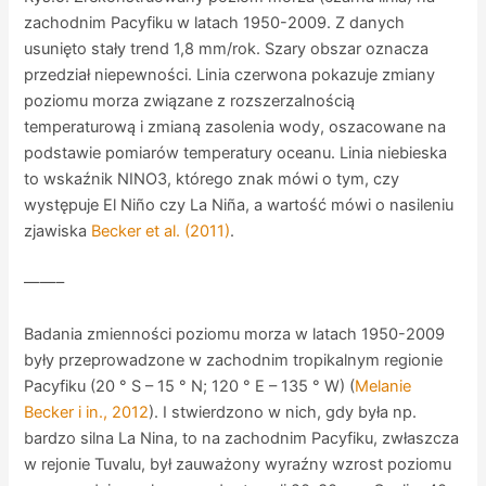
zachodnim Pacyfiku w latach 1950-2009. Z danych
usunięto stały trend 1,8 mm/rok. Szary obszar oznacza
przedział niepewności. Linia czerwona pokazuje zmiany
poziomu morza związane z rozszerzalnością
temperaturową i zmianą zasolenia wody, oszacowane na
podstawie pomiarów temperatury oceanu. Linia niebieska
to wskaźnik NINO3, którego znak mówi o tym, czy
występuje El Niño czy La Niña, a wartość mówi o nasileniu
zjawiska
Becker et al. (2011)
.
——–
Badania zmienności poziomu morza w latach 1950-2009
były przeprowadzone w zachodnim tropikalnym regionie
Pacyfiku (20 ° S – 15 ° N; 120 ° E – 135 ° W) (
Melanie
Becker i in., 2012
). I stwierdzono w nich, gdy była np.
bardzo silna La Nina, to na zachodnim Pacyfiku, zwłaszcza
w rejonie Tuvalu, był zauważony wyraźny wzrost poziomu