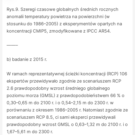
Rys.9. Szeregi czasowe globalnych średnich rocznych
anomalii temperatury powietrza na powierzchni (w
stosunku do 1986–2005) z eksperymentów opartych na
koncentracji CMIP5, zmodyfikowane z IPCC AR54.
——–
b) badanie z 2015 r.
W ramach reprezentatywnej ścieżki koncentracji (RCP) 106
ekspertów przewidywało zgodnie ze scenariuszem RCP
2.6 prawdopodobny wzrost średniego globalnego
poziomu morza (GMSL) z prawdopodobieństwem 66 % o
0,30–0,65 m do 2100 r. i o 0,54–2,15 m do 2300 r. w
porównaniu z okresem 1986–2005 r. Natomiast zgodnie ze
scenariuszem RCP 8.5, ci sami eksperci przewidywali
prawdopodobny wzrost GMSL o 0,63–1,32 m do 2100 r. i o
1,67–5,61 m do 2300 r.