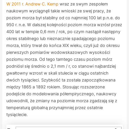
W 2011 r. Andrew C. Kemp
wraz ze swym zespołem
naukowym wyciągnęli takie wnioski ze swej pracy, że
poziom morza był stabilny od co najmniej 100 lat p.n.e. do
950 r. n.e. W dalszej kolejności poziom morza wzrósł przez
400 lat w tempie 0,6 mm / rok, po czym nastąpił następny
okres stabilnego lub nieznacznie spadającego poziomu
morza, który trwał do końca XIX wieku, czyli już do okresu
pierwszych pomiarów wodowskazowych wysokości
poziomu morza. Od tego tamtego czasu poziom mórz
podniósł się średnio o 2,1 mm / r, co stanowi najbardziej
gwałtowny wzrost w skali stulecia w ciągu ostatnich
dwóch tysiącleci. Szybkość ta została zapoczątkowana
między 1865 a 1892 rokiem. Stosując rozszerzone
podejście do modelowania półempirycznego, naukowcy
udowodnili, że zmiany na poziomie morza zgadzają się z
temperaturą globalną przynajmniej przez ostatnie
tysiąclecie.