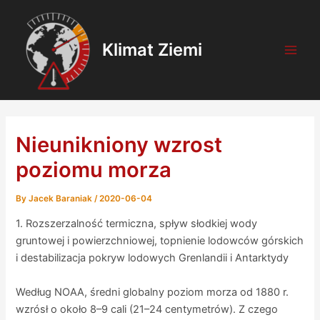
Skip
Post
Main
to
navigation
Men
content
Klimat Ziemi
Nieunikniony wzrost
poziomu morza
By
Jacek Baraniak
/
2020-06-04
1. Rozszerzalność termiczna, spływ słodkiej wody
gruntowej i powierzchniowej, topnienie lodowców górskich
i destabilizacja pokryw lodowych Grenlandii i Antarktydy
Według NOAA, średni globalny poziom morza od 1880 r.
wzrósł o około 8–9 cali (21–24 centymetrów). Z czego