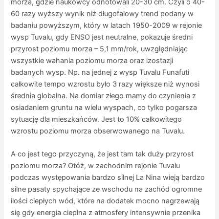
morza, gdzie naukowcy odnotowali 20-30 cm. Czyli o 40-
60 razy wyższy wynik niż długofalowy trend podany w
badaniu powyższym, który w latach 1950-2009 w rejonie
wysp Tuvalu, gdy ENSO jest neutralne, pokazuje średni
przyrost poziomu morza – 5,1 mm/rok, uwzględniając
wszystkie wahania poziomu morza oraz izostazji
badanych wysp. Np. na jednej z wysp Tuvalu Funafuti
całkowite tempo wzrostu było 3 razy większe niż wynosi
średnia globalna. Na domiar złego mamy do czynienia z
osiadaniem gruntu na wielu wyspach, co tylko pogarsza
sytuację dla mieszkańców. Jest to 10% całkowitego
wzrostu poziomu morza obserwowanego na Tuvalu.
A co jest tego przyczyną, że jest tam tak duży przyrost
poziomu morza? Otóż, w zachodnim rejonie Tuvalu
podczas występowania bardzo silnej La Nina wieją bardzo
silne pasaty spychające ze wschodu na zachód ogromne
ilości ciepłych wód, które na dodatek mocno nagrzewają
się gdy energia cieplna z atmosfery intensywnie przenika