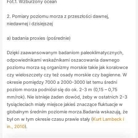
Fot.1. Wzburzony ocean
2. Pomiary poziomu morza z przeszłości dawnej,
niedawnej i dzisiejszej
a) badania proxies (pośrednie)
Dzięki zaawansowanym badaniom paleoklimatycznych,
odpowiednikami wskaźnikami oszacowania dawnego
poziomu morza są organizmy morskie takie jak koralowce
czy wieloszczety czy też osady morskie czy bagienne. W
okresie pomiędzy 7000 a 2000-3000 lat temu średni
poziom morza podniósł się do ok. 2-3 m (0,15 – 0,75
mm/rok). Nie istnieje żaden dowód, żeby w ostatnich 2-3
tysiącleciach miały miejsce jakieś znaczące fluktuacje w
globalnym średnim poziomie morza.Badania wskazują, że
był on w tym okresie czasu prawie stały (
Kurt Lambeck i
in., 2010
).