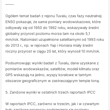
——-
Ogółem temat badań z rejonu Tuvalu, czas fazy neutralnej
ENSO pokazuje, że same pomiary wodowskazowe, które
odbywały się od 1950 do 1992 roku, wskazywały średni
globalny przyrost poziomu morza tam na około 5,1
mm/rok. Natomiast uzupełnione satelitarnymi od 1993 roku
do 2013 r., np. w rejonach Yap i Honiara miały średni
roczny przyrost w ciągu 20 lat, który wynosił 10 mm/rok.
Podsumowując wyniki badań z Tuvalu, dane uzyskane z
pomiarów wodowskazów, satelitów, modeli klimatu oraz
GPS wskazują na jedno, wyspy koralowe w tamtym
obszarze geograficznym w zastraszającym tempie toną.
5. Zaniżone wyniki w ostatnich trzech raportach IPCC
W raportach IPCC, zarówno w trzecim, jak i w czwartym
były zaniżone prognozy podniesienia się poziomu