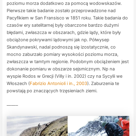
poziomu morza dodatkowo za pomocą wodowskazów.
Pierwsze takie badanie zostało przeprowadzone nad
Pacyfikiem w San Fransisco w 1851 roku. Takie badania do
czasów ery satelitarnej były obarczone bardzo dużymi
błędami, zwłaszcza w obszarach, gdzie lądy, które były
obciążone pokrywami lądowymi jak np. Półwysep
Skandynawski, nadal podnoszą się izostatycznie, co
mocno zaburzało pomiary wysokości poziomu morza,
zwłaszcza w tamtym regionie. Podobnym obciążeniem jest
dokonanie pomiaru w obszarze sejsmicznym. Np na
wyspie Rodos w Grecji (Villy i in. 2002) czy na Sycylii we
Włoszech (
Fabrizio Antonioli i in., 2003
). Zaburzenia te
powstają po znaczących trzęsieniach ziemi.
——–