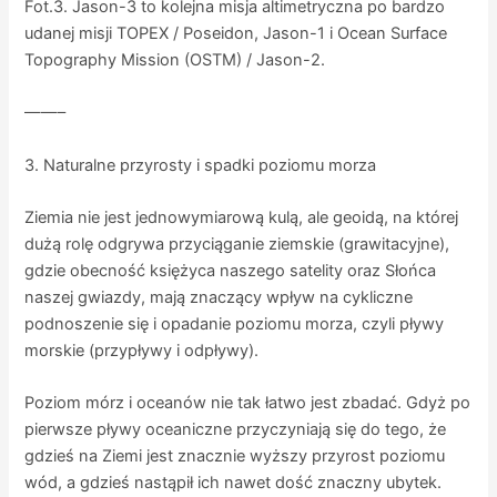
Fot.3. Jason-3 to kolejna misja altimetryczna po bardzo
udanej misji TOPEX / Poseidon, Jason-1 i Ocean Surface
Topography Mission (OSTM) / Jason-2.
——–
3. Naturalne przyrosty i spadki poziomu morza
Ziemia nie jest jednowymiarową kulą, ale geoidą, na której
dużą rolę odgrywa przyciąganie ziemskie (grawitacyjne),
gdzie obecność księżyca naszego satelity oraz Słońca
naszej gwiazdy, mają znaczący wpływ na cykliczne
podnoszenie się i opadanie poziomu morza, czyli pływy
morskie (przypływy i odpływy).
Poziom mórz i oceanów nie tak łatwo jest zbadać. Gdyż po
pierwsze pływy oceaniczne przyczyniają się do tego, że
gdzieś na Ziemi jest znacznie wyższy przyrost poziomu
wód, a gdzieś nastąpił ich nawet dość znaczny ubytek.