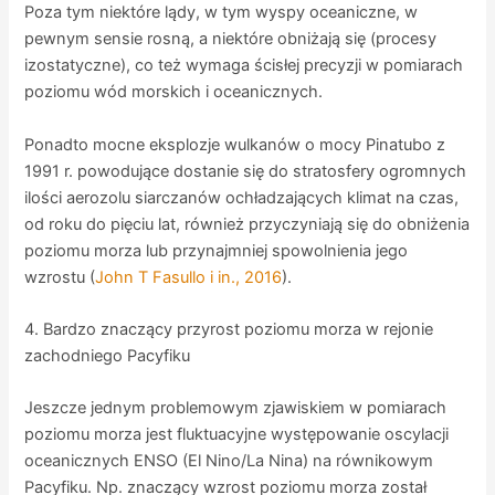
Poza tym niektóre lądy, w tym wyspy oceaniczne, w
pewnym sensie rosną, a niektóre obniżają się (procesy
izostatyczne), co też wymaga ścisłej precyzji w pomiarach
poziomu wód morskich i oceanicznych.
Ponadto mocne eksplozje wulkanów o mocy Pinatubo z
1991 r. powodujące dostanie się do stratosfery ogromnych
ilości aerozolu siarczanów ochładzających klimat na czas,
od roku do pięciu lat, również przyczyniają się do obniżenia
poziomu morza lub przynajmniej spowolnienia jego
wzrostu (
John T Fasullo i in., 2016
).
4. Bardzo znaczący przyrost poziomu morza w rejonie
zachodniego Pacyfiku
Jeszcze jednym problemowym zjawiskiem w pomiarach
poziomu morza jest fluktuacyjne występowanie oscylacji
oceanicznych ENSO (El Nino/La Nina) na równikowym
Pacyfiku. Np. znaczący wzrost poziomu morza został