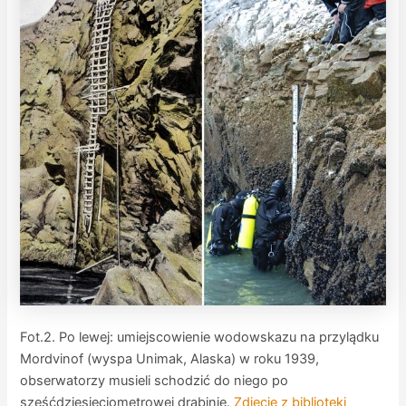
Fot.2. Po lewej: umiejscowienie wodowskazu na przylądku
Mordvinof (wyspa Unimak, Alaska) w roku 1939,
obserwatorzy musieli schodzić do niego po
sześćdziesięciometrowej drabinie.
Zdjęcie z biblioteki