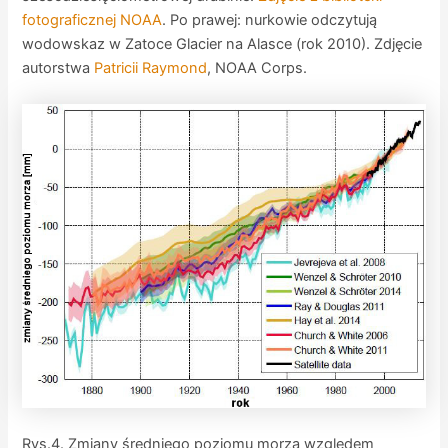
fotograficznej NOAA
. Po prawej: nurkowie odczytują
wodowskaz w Zatoce Glacier na Alasce (rok 2010). Zdjęcie
autorstwa
Patricii Raymond
, NOAA Corps.
Rys.4. Zmiany średniego poziomu morza względem