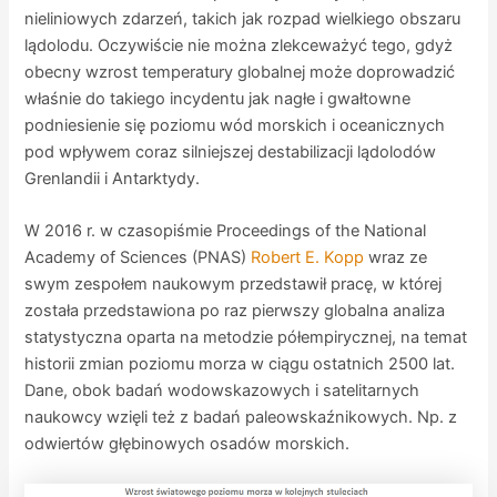
nieliniowych zdarzeń, takich jak rozpad wielkiego obszaru
lądolodu. Oczywiście nie można zlekceważyć tego, gdyż
obecny wzrost temperatury globalnej może doprowadzić
właśnie do takiego incydentu jak nagłe i gwałtowne
podniesienie się poziomu wód morskich i oceanicznych
pod wpływem coraz silniejszej destabilizacji lądolodów
Grenlandii i Antarktydy.
W 2016 r. w czasopiśmie Proceedings of the National
Academy of Sciences (PNAS)
Robert E. Kopp
wraz ze
swym zespołem naukowym przedstawił pracę, w której
została przedstawiona po raz pierwszy globalna analiza
statystyczna oparta na metodzie półempirycznej, na temat
historii zmian poziomu morza w ciągu ostatnich 2500 lat.
Dane, obok badań wodowskazowych i satelitarnych
naukowcy wzięli też z badań paleowskaźnikowych. Np. z
odwiertów głębinowych osadów morskich.