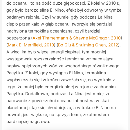
do oceanu i to na dość duże głębokości. Z kolei w 2010 r.,
gdy było bardzo silne El Nino, efekt był odwrotny w tymże
badanym rejonie. Czyli w sumie, gdy podczas La Nina
ciepło przenikało w głąb oceanu, tworzyła się bardziej
nachylona termoklina oceaniczna, czyli bardziej
poszerzona (
Axel Timmermann & Shayne McGregor, 2010
)
(
Mark E. Merrifield, 2010
) (
Bo Qiu & Shuiming Chen, 2012
).
A więc, im było więcej energii cieplnej, tym mocniej
występowała rozszerzalność termiczna wzmacniająca
napływ spiętrzonych wód ze wschodniego równikowego
Pacyfiku. Z kolei, gdy wystąpiło El Nino, termoklina
wypłaszczała się i w końcu zawężała się, co wynikało z
tego, że mniej było energii cieplnej w rejonie zachodnim
Pacyfiku. Dodatkowo, podczas La Nina jest mniejsze
parowanie z powierzchni oceanu i atmosfera w skali
planetarnej staje się chłodniejsza, a w trakcie El Nino na
odwrót, jest większe, co sprzyja temu, że atmosfera
bardziej się nagrzewa.