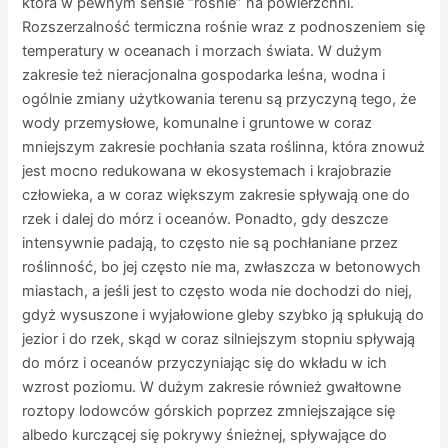
która w pewnym sensie “rośnie” na powierzchni.
Rozszerzalność termiczna rośnie wraz z podnoszeniem się
temperatury w oceanach i morzach świata. W dużym
zakresie też nieracjonalna gospodarka leśna, wodna i
ogólnie zmiany użytkowania terenu są przyczyną tego, że
wody przemysłowe, komunalne i gruntowe w coraz
mniejszym zakresie pochłania szata roślinna, która znowuż
jest mocno redukowana w ekosystemach i krajobrazie
człowieka, a w coraz większym zakresie spływają one do
rzek i dalej do mórz i oceanów. Ponadto, gdy deszcze
intensywnie padają, to często nie są pochłaniane przez
roślinność, bo jej często nie ma, zwłaszcza w betonowych
miastach, a jeśli jest to często woda nie dochodzi do niej,
gdyż wysuszone i wyjałowione gleby szybko ją spłukują do
jezior i do rzek, skąd w coraz silniejszym stopniu spływają
do mórz i oceanów przyczyniając się do wkładu w ich
wzrost poziomu. W dużym zakresie również gwałtowne
roztopy lodowców górskich poprzez zmniejszające się
albedo kurczącej się pokrywy śnieżnej, spływające do