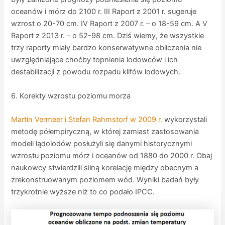
oceanów i mórz do 2100 r. III Raport z 2001 r. sugeruje
wzrost o 20-70 cm. IV Raport z 2007 r. – o 18-59 cm. A V
Raport z 2013 r. – o 52-98 cm. Dziś wiemy, że wszystkie
trzy raporty miały bardzo konserwatywne obliczenia nie
uwzględniające choćby topnienia lodowców i ich
destabilizacji z powodu rozpadu klifów lodowych.
6. Korekty wzrostu poziomu morza
Martin Vermeer i Stefan Rahmstorf w 2009 r.
wykorzystali
metodę półempiryczną, w której zamiast zastosowania
modeli lądolodów posłużyli się danymi historycznymi
wzrostu poziomu mórz i oceanów od 1880 do 2000 r. Obaj
naukowcy stwierdzili silną korelację między obecnym a
zrekonstruowanym poziomem wód. Wyniki badań były
trzykrotnie wyższe niż to co podało IPCC.