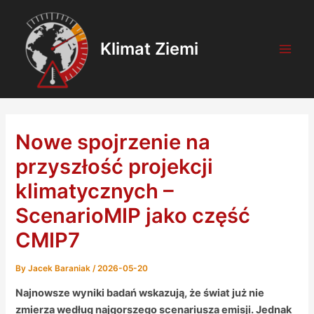
Skip
Post
Main
to
navigation
Men
content
Klimat Ziemi
Nowe spojrzenie na
przyszłość projekcji
klimatycznych –
ScenarioMIP jako część
CMIP7
By
Jacek Baraniak
/
2026-05-20
Najnowsze wyniki badań wskazują, że świat już nie
zmierza według najgorszego scenariusza emisji. Jednak