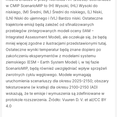
w CMIP ScenarioMIP to (H) Wysoki, (HL) Wysoki do
niskiego, (M) Średni, (ML) Średni do niskiego, (L) Niski,
(LN) Niski do ujemnego i (VL) Bardzo niski. Ostateczne
trajektorie emisji będą zależeć od sfinalizowanych
przebiegów zintegrowanych modeli oceny (IAM –
Integrated Assessment Model), ale oczekuje się, że będą
mniej więcej zgodne z ilustracjami przedstawionymi tutaj.
Ostateczne wyniki temperatur będą znane dopiero po
zakończeniu eksperymentów z modelami systemu
ziemskiego (ESM – Earth System Model) i, w tej fazie
ScenarioMIP, będą również uwzględniać wpływ sprzężeń
zwrotnych cyklu węglowego. Modele wymagają
uruchomienia scenariuszy dla okresu 2025–2150; obszary
teksturowane (w kratkę) dla okresu 2100–2150 (AD)
wskazują, że te emisje i wymuszenia są zdefiniowane w
protokole rozszerzenia. Źródło: Vuuren D. V. et al//CC BY
4.0