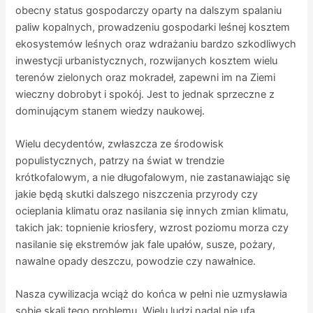
obecny status gospodarczy oparty na dalszym spalaniu
paliw kopalnych, prowadzeniu gospodarki leśnej kosztem
ekosystemów leśnych oraz wdrażaniu bardzo szkodliwych
inwestycji urbanistycznych, rozwijanych kosztem wielu
terenów zielonych oraz mokradeł, zapewni im na Ziemi
wieczny dobrobyt i spokój. Jest to jednak sprzeczne z
dominującym stanem wiedzy naukowej.
Wielu decydentów, zwłaszcza ze środowisk
populistycznych, patrzy na świat w trendzie
krótkofalowym, a nie długofalowym, nie zastanawiając się
jakie będą skutki dalszego niszczenia przyrody czy
ocieplania klimatu oraz nasilania się innych zmian klimatu,
takich jak: topnienie kriosfery, wzrost poziomu morza czy
nasilanie się ekstremów jak fale upałów, susze, pożary,
nawalne opady deszczu, powodzie czy nawałnice.
Nasza cywilizacja wciąż do końca w pełni nie uzmysławia
sobie skali tego problemu. Wielu ludzi nadal nie ufa