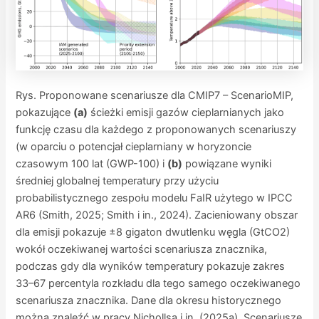
Rys.
Proponowane scenariusze dla CMIP7 – ScenarioMIP,
pokazujące
(a)
ścieżki emisji gazów cieplarnianych jako
funkcję czasu dla każdego z proponowanych scenariuszy
(w oparciu o potencjał cieplarniany w horyzoncie
czasowym 100 lat (GWP-100) i
(b)
powiązane wyniki
średniej globalnej temperatury przy użyciu
probabilistycznego zespołu modelu FaIR użytego w IPCC
AR6 (Smith, 2025; Smith i in., 2024). Zacieniowany obszar
dla emisji pokazuje
±8 gigaton dwutlenku węgla
(GtCO2)
wokół
oczekiwanej wartości scenariusza znacznika,
podczas gdy dla wyników temperatury pokazuje zakres
33–67 percentyla rozkładu dla tego samego oczekiwanego
scenariusza znacznika. Dane dla okresu historycznego
można znaleźć w pracy Nichollsa i in. (2025a). Scenariusze