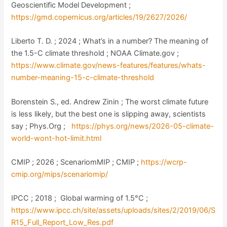
Geoscientific Model Development ;
https://gmd.copernicus.org/articles/19/2627/2026/
Liberto T. D. ; 2024 ; What’s in a number? The meaning of
the 1.5-C climate threshold ; NOAA Climate.gov ;
https://www.climate.gov/news-features/features/whats-
number-meaning-15-c-climate-threshold
Borenstein S., ed. Andrew Zinin ; The worst climate future
is less likely, but the best one is slipping away, scientists
say ; Phys.Org ;
https://phys.org/news/2026-05-climate-
world-wont-hot-limit.html
CMIP ; 2026 ; ScenariomMIP ; CMIP ;
https://wcrp-
cmip.org/mips/scenariomip/
IPCC ; 2018 ; Global warming of 1.5°C ;
https://www.ipcc.ch/site/assets/uploads/sites/2/2019/06/S
R15_Full_Report_Low_Res.pdf