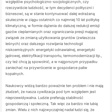
względów psychologiczno-socjologicznych, czy
rzeczywiście ludzkość, w tym decydenci polityczni i
biznesowi, są w stanie kontynuować dalej wdrażaną
skutecznie w ciągu ostatnich co najmniej 10 lat politykę
klimatyczną, w formie dążenia do dalszej redukcji emisji
gazów cieplarnianych oraz ograniczania presji mającej
związek ze zmianą użytkowania gruntów (zwłaszcza
leśnych) oraz dalszego rozwijania technologii
niskoemisyjnych: energetyki odnawialnej, energetyki
jądrowej, elektryfikacji transportu, termomodernizacji itp.,
czy też chcą ją spowolnić, a w najgorszym przypadku
zaniechać na przywrócenie w gospodarce paliw
kopalnych.
Naukowcy widzą bardzo poważnie ten problem i nie mają
złudzeń, że nasza cywilizacja pod tym względem jest
nieprzewidywalna. Ludzie preferują stabilność
gospodarczą i społeczną. Tak więc za bardzo nie lubią
zmian. Wielu z nich najzwyczajniej nadal łudzi się, że