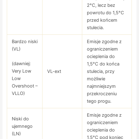
2°C, lecz bez
powrotu do 1,5°C
przed końcem
stulecia.
Bardzo niski
Emisje zgodne z
(VL)
ograniczeniem
ocieplenia do
(dawniej:
1,5°C do końca
Very Low
VL-ext
stulecia, przy
Low
możliwie
Overshoot –
najmniejszym
VLLO)
przekroczeniu
tego progu.
Emisje zgodne z
Niski do
ograniczeniem
ujemnego
ocieplenia do
(LN)
1,5°C pod koniec