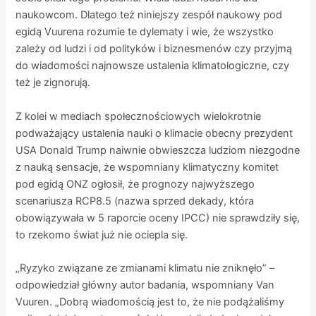
naukowcom. Dlatego też niniejszy zespół naukowy pod
egidą Vuurena rozumie te dylematy i wie, że wszystko
zależy od ludzi i od polityków i biznesmenów czy przyjmą
do wiadomości najnowsze ustalenia klimatologiczne, czy
też je zignorują.
Z kolei w mediach społecznościowych wielokrotnie
podważający ustalenia nauki o klimacie obecny prezydent
USA Donald Trump naiwnie obwieszcza ludziom niezgodne
z nauką sensacje, że wspomniany klimatyczny komitet
pod egidą ONZ ogłosił, że prognozy najwyższego
scenariusza RCP8.5 (nazwa sprzed dekady, która
obowiązywała w 5 raporcie oceny IPCC) nie sprawdziły się,
to rzekomo świat już nie ociepla się.
„Ryzyko związane ze zmianami klimatu nie zniknęło” –
odpowiedział główny autor badania, wspomniany Van
Vuuren. „Dobrą wiadomością jest to, że nie podążaliśmy