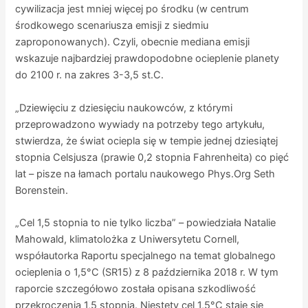
cywilizacja jest mniej więcej po środku (w centrum
środkowego scenariusza emisji z siedmiu
zaproponowanych). Czyli, obecnie mediana emisji
wskazuje najbardziej prawdopodobne ocieplenie planety
do 2100 r. na zakres 3-3,5 st.C.
„Dziewięciu z dziesięciu naukowców, z którymi
przeprowadzono wywiady na potrzeby tego artykułu,
stwierdza, że świat ociepla się w tempie jednej dziesiątej
stopnia Celsjusza (prawie 0,2 stopnia Fahrenheita) co pięć
lat – pisze na łamach portalu naukowego Phys.Org Seth
Borenstein.
„Cel 1,5 stopnia to nie tylko liczba” – powiedziała Natalie
Mahowald, klimatolożka z Uniwersytetu Cornell,
współautorka Raportu specjalnego na temat globalnego
ocieplenia o 1,5°C (SR15) z 8 października 2018 r. W tym
raporcie szczegółowo została opisana szkodliwość
przekroczenia 1,5 stopnia. Niestety cel 1,5°C staje się