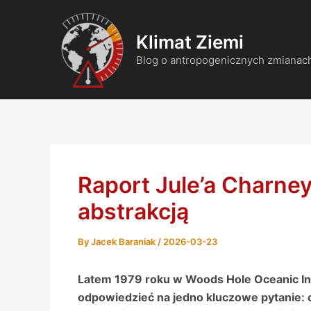
Skip
Post
to
navigation
Klimat Ziemi
content
Blog o antropogenicznych zmianach
Raport Jule’a Charney
abstrakcją
By
Jacek Baraniak
/
2026-03-23
Latem 1979 roku w Woods Hole Oceanic Ins
odpowiedzieć na jedno kluczowe pytanie: c