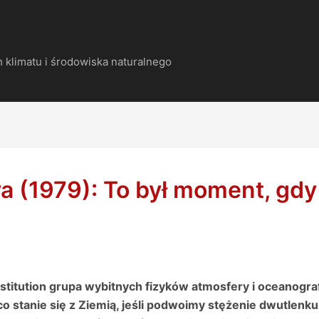
 klimatu i środowiska naturalnego
a (1979): To był moment, gdy 
titution grupa wybitnych fizyków atmosfery i oceanograf
o stanie się z Ziemią, jeśli podwoimy stężenie dwutlenk