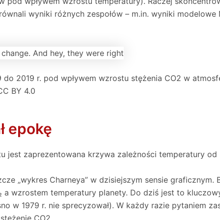
 pod wpływem wzrostu temperatury). Raczej skoncentrowa
równali wyniki różnych zespołów – m.in. wyniki modelowe 
9 do 2019 r. pod wpływem wzrostu stężenia CO2 w atmosfe
/CC BY 4.0
ł epokę
u jest zaprezentowana krzywa zależności temperatury od 
eszcze „wykres Charneya” w dzisiejszym sensie graficznym. 
a wzrostem temperatury planety. Do dziś jest to kluczow
asno w 1979 r. nie sprecyzował). W każdy razie pytaniem z
ę stężenie CO2.