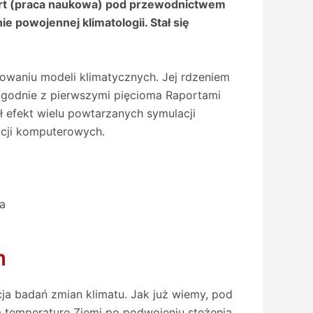
port (praca naukowa) pod przewodnictwem
powojennej klimatologii. Stał się
sowaniu modeli klimatycznych. Jej rdzeniem
 zgodnie z pierwszymi pięcioma Raportami
ył efekt wielu powtarzanych symulacji
acji komputerowych.
a
m
ja badań zmian klimatu. Jak już wiemy, pod
 temperaturę Ziemi po podwojeniu stężenia