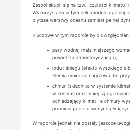
Zespół skupił się na tzw. „czułości klimatu”
Wykorzystano w tym celu modele ogólnej cyr
płytsze warstwy oceanu zamiast pełnej dyna
Kluczowe w tym raporcie było uwzględnieni
pary wodnej (najsilniejszego wzma
powietrza atmosferycznego),
lodu i śniegu (efektu wysokiego a
Ziemia mniej się nagrzewa, bo przy
chmur (składnika w systemie klima
w kosmos oraz mniej są ogrzewane
ochładzający klimat ; a chmury wy
promieni podczerwonych płynących 
W raporcie jednak nie zostały jeszcze uwzg