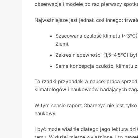
obserwacje i modele po raz pierwszy spotka
Najważniejsze jest jednak coś innego:
trwał
Szacowana czułość klimatu (~3°C)
Ziemi.
Zakres niepewności (1,5–4,5°C) b
Sama koncepcja czułości klimatu 
To rzadki przypadek w nauce: praca sprzed 
klimatologów i naukowców badających zaga
W tym sensie raport Charneya nie jest tylk
naukowy.
I być może właśnie dlatego jego lektura dzi
temu. W dużej mierze wyjaśnione. I to nawe