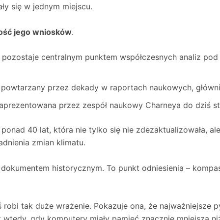
ły się w jednym miejscu.
ość jego wniosków
.
 pozostaje centralnym punktem współczesnych analiz pod
ył powtarzany przez dekady w raportach naukowych, główn
zaprezentowana przez zespół naukowy Charneya do dziś s
ponad 40 lat, która nie tylko się nie zdezaktualizowała, 
dnienia zmian klimatu.
o dokumentem historycznym. To punkt odniesienia – kompas
ś robi tak duże wrażenie. Pokazuje ona, że najważniejsze 
t wtedy, gdy komputery miały pamięć znacznie mniejszą ni