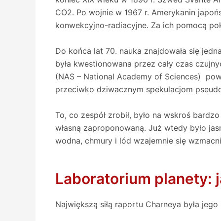
CO2. Po wojnie w 1967 r. Amerykanin japoń
konwekcyjno-radiacyjne. Za ich pomocą pok
Do końca lat 70. nauka znajdowała się jedn
była kwestionowana przez cały czas czujn
(NAS – National Academy of Sciences) pow
przeciwko dziwacznym spekulacjom pseu
To, co zespół zrobił, było na wskroś bardzo
własną zaproponowaną. Już wtedy było jasne
wodna, chmury i lód wzajemnie się wzmacnia
Laboratorium planety: j
Największą siłą raportu Charneya była jego