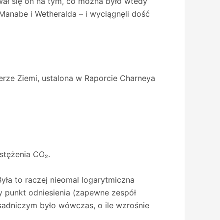
ł się on na tym, co można było wtedy
Manabe i Wetheralda – i wyciągnęli dość
rze Ziemi, ustalona w Raporcie Charneya
stężenia CO₂.
Była to raczej nieomal logarytmiczna
y punkt odniesienia (zapewne zespół
asadniczym było wówczas, o ile wzrośnie