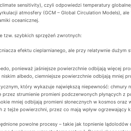
 (climate sensitivity), czyli odpowiedzi temperatury global
kulacji atmosfery (GCM – Global Circulation Models), ale
miki oceanicznej.
e tzw. szybkich sprzężeń zwrotnych:
cniacza efektu cieplarnianego, ale przy relatywnie dużym 
lbedo, ponieważ jaśniejsze powierzchnie odbijają więcej p
 niskim albedo, ciemniejsze powierzchnie odbijają mniej pr
tycznym, który wykazuje największą niepewność: chmury ni
 przez strumienie promieni podczerwonych płynących z po
sokie mniej odbijają promieni słonecznych w kosmos oraz 
z tejże powierzchni, przez co mają wpływ ogrzewający kl
lędnione powolne procesy – takie jak topnienie lądolodów 