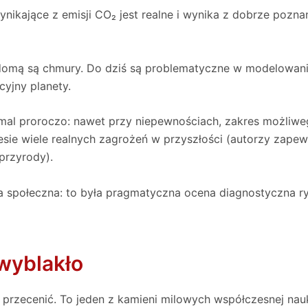
wynikające z emisji CO₂ jest realne i wynika z dobrze pozn
iadomą są chmury. Do dziś są problematyczne w modelowaniu
cyjny planety.
iemal proroczo: nawet przy niepewnościach, zakres możliwe
sie wiele realnych zagrożeń w przyszłości (autorzy zapew
przyrody).
 społeczna: to była pragmatyczna ocena diagnostyczna ryz
 wyblakło
przecenić. To jeden z kamieni milowych współczesnej nauk