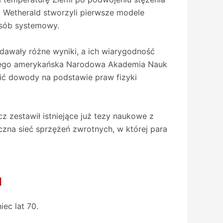
 Wetherald stworzyli pierwsze modele
osób systemowy.
 dawały różne wyniki, a ich wiarygodność
latego amerykańska Narodowa Akademia Nauk
ić dowody na podstawie praw fizyki
z zestawił istniejące już tezy naukowe z
czna sieć sprzężeń zwrotnych, w której para
u
ec lat 70.