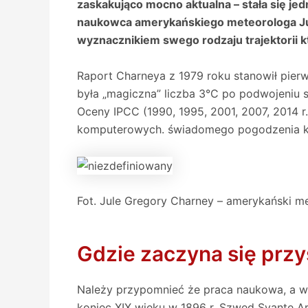
zaskakująco mocno aktualna – stała się j
naukowca amerykańskiego meteorologa Jule
wyznacznikiem swego rodzaju trajektorii 
Raport Charneya z 1979 roku stanowił pierw
była „magiczna” liczba 3°C po podwojeniu s
Oceny IPCC (1990, 1995, 2001, 2007, 2014 r.
komputerowych. świadomego pogodzenia kon
Fot. Jule Gregory Charney – amerykański m
Gdzie zaczyna się prz
Należy przypomnieć że praca naukowa, a wł
koniec XIX wieku w 1896 r. Szwed Svante A