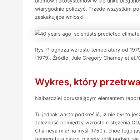
biomów i ekosystemów w kierunku biegunów
wiarygodnie policzyć. Przede wszystkim po
zaskakujące wnioski.
Rys. Prognoza wzrostu temperatury od 197
(1979). Źródło: Jule Gregory Charney et al.
Wykres, który przetrwa
Najbardziej poruszającym elementem raport
Tu jednak warto podkreślić, iż nie był to j
zależność pomiędzy wzrostem stężenia CO₂ 
Charneya miał na myśli 1750 r. choć tego j
temperatura naszej planety, jeśli podwoi si