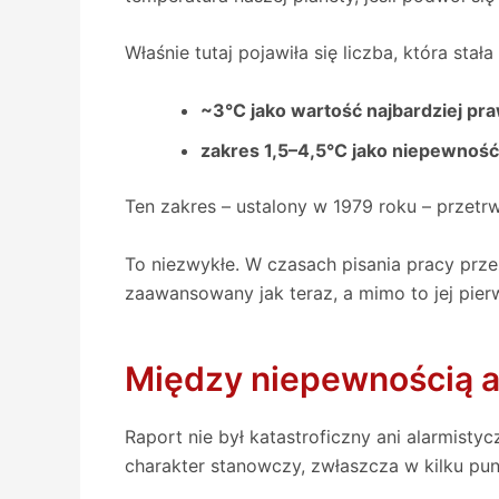
Właśnie tutaj pojawiła się liczba, która sta
~3°C jako wartość najbardziej p
zakres 1,5–4,5°C jako niepewność
Ten zakres – ustalony w 1979 roku – przetr
To niezwykłe. W czasach pisania pracy prze
zaawansowany jak teraz, a mimo to jej pier
Między niepewnością a 
Raport nie był katastroficzny ani alarmis
charakter stanowczy, zwłaszcza w kilku pun