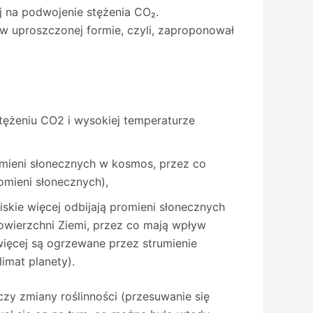
nej na podwojenie stężenia CO₂.
 w uproszczonej formie, czyli, zaproponował
stężeniu CO2 i wysokiej temperaturze
romieni słonecznych w kosmos, przez co
omieni słonecznych),
skie więcej odbijają promieni słonecznych
wierzchni Ziemi, przez co mają wpływ
więcej są ogrzewane przez strumienie
imat planety).
czy zmiany roślinności (przesuwanie się