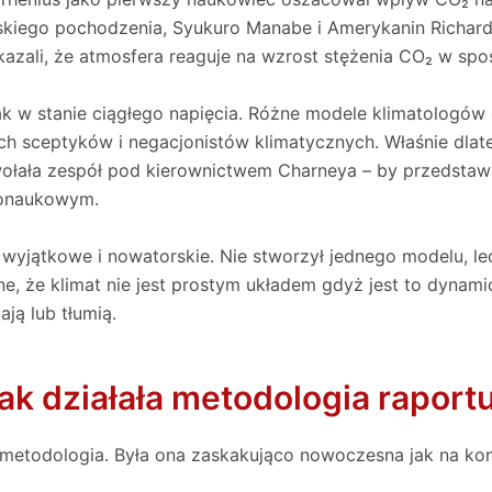
skiego pochodzenia, Syukuro Manabe i Amerykanin Richard
azali, że atmosfera reaguje na wzrost stężenia CO₂ w sp
ak w stanie ciągłego napięcia. Różne modele klimatologów
ych sceptyków i negacjonistów klimatycznych. Właśnie d
ołała zespół pod kierownictwem Charneya – by przedstaw
donaukowym.
 wyjątkowe i nowatorskie. Nie stworzył jednego modelu, lec
, że klimat nie jest prostym układem gdyż jest to dynami
ją lub tłumią.
ak działała metodologia raport
 metodologia. Była ona zaskakująco nowoczesna jak na koni