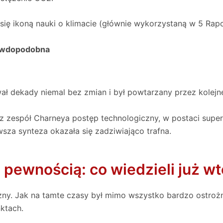
ła się ikoną nauki o klimacie (głównie wykorzystaną w 5 Ra
rawdopodobna
wał dekady niemal bez zmian i był powtarzany przez kolejn
z zespół Charneya postęp technologiczny, w postaci super
wsza synteza okazała się zadziwiająco trafna.
pewnością: co wiedzieli już w
tyczny. Jak na tamte czasy był mimo wszystko bardzo ostr
ktach.