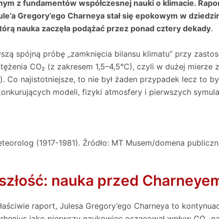
ednym z fundamentów współczesnej nauki o klimacie. Ra
’a Gregory’ego Charneya stał się epokowym w dziedzinie 
którą nauka zaczęła podążać przez ponad cztery dekady
.
szą spójną próbę „zamknięcia bilansu klimatu” przy zasto
tężenia CO₂ (z zakresem 1,5–4,5°C), czyli w dużej mierze
). Co najistotniejsze, to nie był żaden przypadek lecz to b
kurujących modeli, fizyki atmosfery i pierwszych symul
eteorolog (1917-1981). Źródło: MT Musem/domena publiczn
yszłość: nauka przed Charneye
aściwie raport, Julesa Gregory’ego Charneya to kontynuac
rrhenius jako pierwszy naukowiec oszacował wpływ CO₂ na