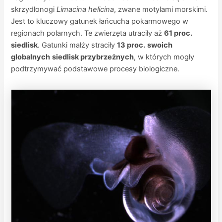
skrzydłonogi
Limacina helicina
, zwane motylami morskimi.
Jest to kluczowy gatunek łańcucha pokarmowego w
regionach polarnych. Te zwierzęta utraciły aż
61 proc.
siedlisk
. Gatunki małży straciły
13 proc.
swoich
globalnych
siedlisk przybrzeżnych
, w których mogły
podtrzymywać podstawowe procesy biologiczne.