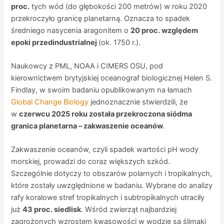
proc.
tych wód (do głębokości 200 metrów) w roku 2020
przekroczyło granicę planetarną. Oznacza to spadek
średniego nasycenia aragonitem o
20 proc. względem
epoki przedindustrialnej
(ok. 1750 r.).
Naukowcy z PML, NOAA i CIMERS OSU, pod
kierownictwem brytyjskiej oceanograf biologicznej Helen S.
Findlay, w swoim badaniu opublikowanym na łamach
Global Change Biology
jednoznacznie stwierdzili, że
w
czerwcu 2025 roku została przekroczona siódma
granica planetarna – zakwaszenie oceanów
.
Zakwaszenie oceanów, czyli spadek wartości pH wody
morskiej, prowadzi do coraz większych szkód.
Szczególnie dotyczy to obszarów polarnych i tropikalnych,
które zostały uwzględnione w badaniu. Wybrane do analizy
rafy koralowe stref tropikalnych i subtropikalnych utraciły
już
43 proc. siedlisk
. Wśród zwierząt najbardziej
zagrożonych wzrostem kwasowości w wodzie są ślimaki