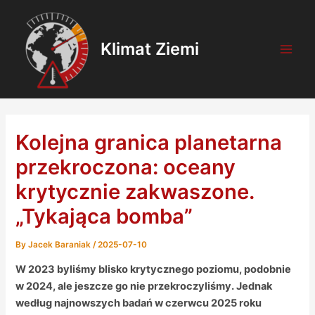
Skip
Post
Main
to
navigation
Men
content
Klimat Ziemi
Kolejna granica planetarna
przekroczona: oceany
krytycznie zakwaszone.
„Tykająca bomba”
By
Jacek Baraniak
/
2025-07-10
W 2023 byliśmy blisko krytycznego poziomu, podobnie
w 2024, ale jeszcze go nie przekroczyliśmy. Jednak
według najnowszych badań w czerwcu 2025 roku