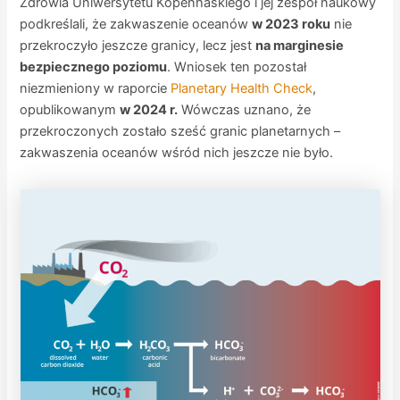
Zdrowia Uniwersytetu Kopenhaskiego i jej zespół naukowy
podkreślali, że zakwaszenie oceanów
w 2023 roku
nie
przekroczyło jeszcze granicy, lecz jest
na marginesie
bezpiecznego poziomu
. Wniosek ten pozostał
niezmieniony w raporcie
Planetary Health Check
,
opublikowanym
w 2024 r.
Wówczas uznano, że
przekroczonych zostało sześć granic planetarnych –
zakwaszenia oceanów wśród nich jeszcze nie było.