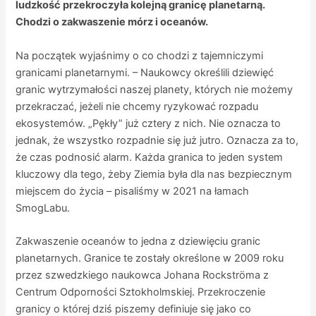
ludzkość przekroczyła kolejną granicę planetarną.
Chodzi o zakwaszenie mórz i oceanów.
Na początek wyjaśnimy o co chodzi z tajemniczymi
granicami planetarnymi. – Naukowcy określili dziewięć
granic wytrzymałości naszej planety, których nie możemy
przekraczać, jeżeli nie chcemy ryzykować rozpadu
ekosystemów. „Pękły” już cztery z nich. Nie oznacza to
jednak, że wszystko rozpadnie się już jutro. Oznacza za to,
że czas podnosić alarm. Każda granica to jeden system
kluczowy dla tego, żeby Ziemia była dla nas bezpiecznym
miejscem do życia – pisaliśmy w 2021 na łamach
SmogLabu.
Zakwaszenie oceanów to jedna z dziewięciu granic
planetarnych. Granice te zostały określone w 2009 roku
przez szwedzkiego naukowca Johana Rockströma z
Centrum Odporności Sztokholmskiej. Przekroczenie
granicy o której dziś piszemy definiuje się jako co