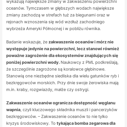
wykazują największe zmiany w zakwaszeniu powierzchni
oceanów. Tymczasem w głębszych wodach największe
zmiany zachodzą w strefach tuż za biegunami oraz w
rejonach wznoszenia się wód wzdłuż zachodniego
wybrzeża Ameryki Północnej i w pobliżu równika.
Badanie wskazuje, że
zakwaszenie oceanów i mórz nie
występuje jedynie na powierzchni, lecz stanowi również
poważne zagrożenie dla ekosystemów znajdujących się
poniżej powierzchni wody.
Naukowcy z PML podkreślają,
że szczególnie zagrożone są koralowce głębinowe.
Stanowią one niezbędne siedliska dla wielu gatunków ryb i
bezkręgowców morskich. Przy dnie swoje żerowiska mają
m.in. kraby, rozgwiazdy, małże czy ostrygi.
Zakwaszenie oceanów ogranicza dostępność węglanu
wapnia
, czyli kluczowego składnika muszli i pancerzyków
bezkręgowców. – Zakwaszenie oceanów to nie tylko
kryzys środowiskowy. To
tykająca bomba zegarowa dla