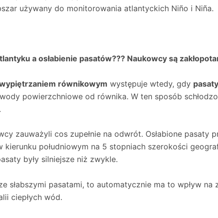
szar używany do monitorowania atlantyckich Niño i Niña. 
antyku a osłabienie pasatów??? Naukowcy są zakłopota
wypiętrzaniem równikowym
występuje wtedy, gdy
pasat
ć wody powierzchniowe od równika. W ten sposób schłodz
.
owcy zauważyli cos zupełnie na odwrót. Osłabione pasaty
 kierunku południowym na 5 stopniach szerokości geogra
aty były silniejsze niż zwykle.
 ze słabszymi pasatami, to automatycznie ma to wpływ na 
ii ciepłych wód.