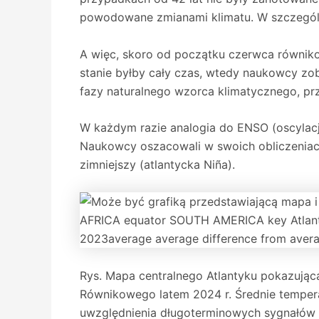
powodowane zmianami klimatu. W szczególno
A więc, skoro od początku czerwca równikow
stanie byłby cały czas, wtedy naukowcy zob
fazy naturalnego wzorca klimatycznego, prz
W każdym razie analogia do ENSO (oscylacji
Naukowcy oszacowali w swoich obliczeniach, 
zimniejszy (atlantycka Niña).
Rys. Mapa centralnego Atlantyku pokazując
Równikowego latem 2024 r. Średnie tempera
uwzględnienia długoterminowych sygnałów o