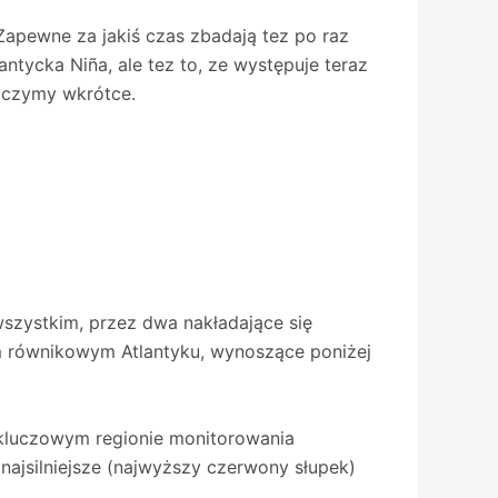
Zapewne za jakiś czas zbadają tez po raz
lantycka Niña, ale tez to, ze występuje teraz
baczymy wkrótce.
wszystkim, przez dwa nakładające się
m równikowym Atlantyku, wynoszące poniżej
kluczowym regionie monitorowania
 najsilniejsze (najwyższy czerwony słupek)