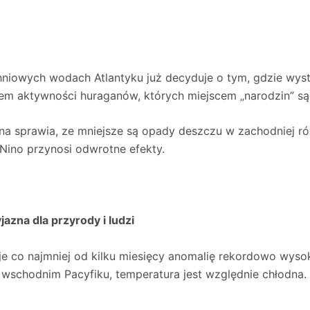
hniowych wodach Atlantyku już decyduje o tym, gdzie wys
em aktywności huraganów, których miejscem „narodzin” są
ina sprawia, ze mniejsze są opady deszczu w zachodniej r
e Nino przynosi odwrotne efekty.
zna dla przyrody i ludzi
e co najmniej od kilku miesięcy anomalię rekordowo wyso
schodnim Pacyfiku, temperatura jest względnie chłodna. Je