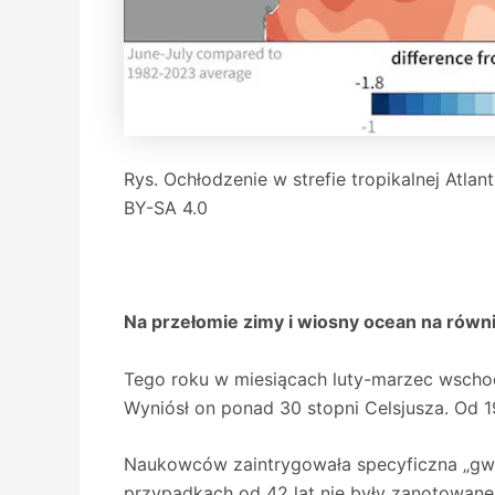
Rys. Ochłodzenie w strefie tropikalnej Atl
BY-SA 4.0
Na przełomie zimy i wiosny ocean na równik
Tego roku w miesiącach luty-marzec wschod
Wyniósł on ponad 30 stopni Celsjusza. Od 19
Naukowców zaintrygowała specyficzna „gwał
przypadkach od 42 lat nie były zanotowane 