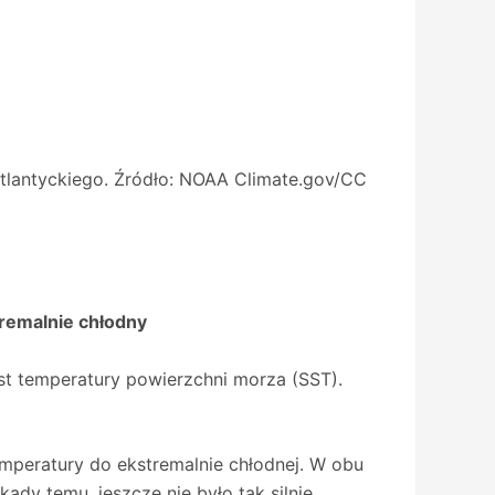
tlantyckiego. Źródło:
NOAA Climate.gov/CC
tremalnie chłodny
t temperatury powierzchni morza (SST).
mperatury do ekstremalnie chłodnej. W obu
ady temu, jeszcze nie było tak silnie