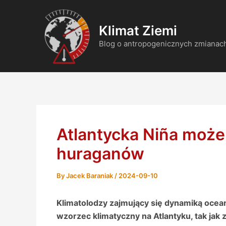
Skip
Post
to
navigation
Klimat Ziemi
content
Blog o antropogenicznych zmianach
Atlantycka Niña może
huraganów
By
Jacek Baraniak
/
2024-09-10
Klimatolodzy zajmujący się dynamiką ocea
wzorzec klimatyczny na Atlantyku, tak jak