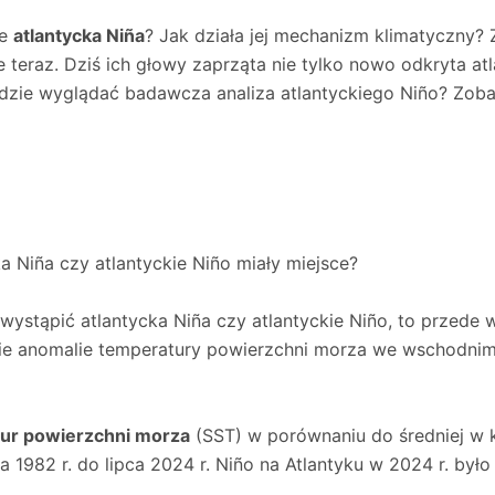
je
atlantycka Niña
? Jak działa jej mechanizm klimatyczny? 
ie teraz. Dziś ich głowy zaprząta nie tylko nowo odkryta at
będzie wyglądać badawcza analiza atlantyckiego Niño? Zo
a Niña czy atlantyckie Niño miały miejsce?
 wystąpić atlantycka Niña czy atlantyckie Niño, to przede 
ie anomalie temperatury powierzchni morza we wschodni
ur powierzchni morza
(SST) w porównaniu do średniej w 
a 1982 r. do lipca 2024 r. Niño na Atlantyku w 2024 r. było