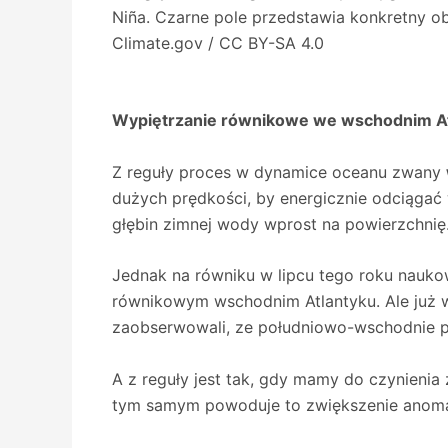
Niña. Czarne pole przedstawia konkretny ob
Climate.gov / CC BY-SA 4.0
Wypiętrzanie równikowe we wschodnim Atl
Z reguły proces w dynamice oceanu zwany
dużych prędkości, by energicznie odciąga
głębin zimnej wody wprost na powierzchnię
Jednak na równiku w lipcu tego roku nauk
równikowym wschodnim Atlantyku. Ale już w
zaobserwowali, ze południowo-wschodnie pas
A z reguły jest tak, gdy mamy do czynienia
tym samym powoduje to zwiększenie anomal