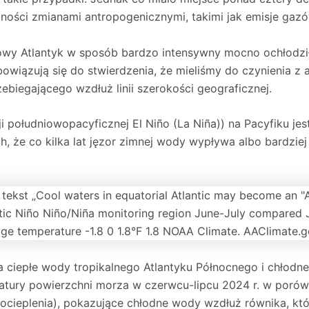
ści zmianami antropogenicznymi, takimi jak emisje gazów
y Atlantyk w sposób bardzo intensywny mocno ochłodził si
owiązują się do stwierdzenia, że mieliśmy do czynienia z a
ebiegającego wzdłuż linii szerokości geograficznej.
 południowopacyficznej El Niño (La Niña)) na Pacyfiku jes
że co kilka lat jęzor zimnej wody wypływa albo bardziej ci
a ciepłe wody tropikalnego Atlantyku Północnego i chłod
tury powierzchni morza w czerwcu-lipcu 2024 r. w porówn
cieplenia), pokazujące chłodne wody wzdłuż równika, któ