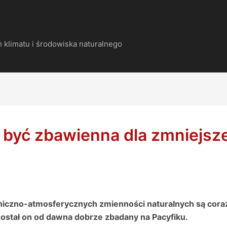
 klimatu i środowiska naturalnego
 być zbawienna dla zmniejsz
niczno-atmosferycznych zmienności naturalnych są coraz 
 został on od dawna dobrze zbadany na Pacyfiku.