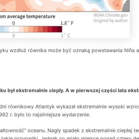
antyku wzdłuż równika może być oznaką powstawania Niña a
u był ekstremalnie ciepły. A w pierwszej części lata eks
ni równikowy Atlantyk wykazał ekstremalnie wysoki wzros
82 r. było to najsilniejsze wydarzenie.
towność” oceanu. Nagły spadek z ekstremalnie ciepłej te
takie przypadki. Jednak co miało miejsce ponad cztery dek