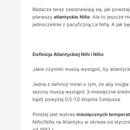
Badacze teraz zastanawiają się, jak powsta
pierwszy
atlantyckie Niño
. Ale to jeszcze n
jednocześnie z pacyficzną La Niñą. A jak 
Definicja Atlantyckiej Niñi i Niño
Jakie czynniki muszą wystąpić, by atlantyck
Jedna z definicji mówi o tym, że aby mogła
sezony muszą wystąpić 3-miesięczne średn
bądź powyżej 0,5-1,0 stopnia Celsjusza.
Poniżej jest wykres
miesięcznych temperat
Niño/Niña na Atlantyku w okresie od styczni
od 1982 r.