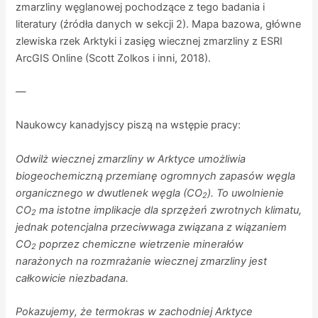
zmarzliny węglanowej pochodzące z tego badania i
literatury (źródła danych w sekcji 2). Mapa bazowa, główne
zlewiska rzek Arktyki i zasięg wiecznej zmarzliny z ESRI
ArcGIS Online (Scott Zolkos i inni, 2018).
—
Naukowcy kanadyjscy piszą na wstępie pracy:
Odwilż wiecznej zmarzliny w Arktyce umożliwia
biogeochemiczną przemianę ogromnych zapasów węgla
organicznego w dwutlenek węgla (CO
). To uwolnienie
2
CO
ma istotne implikacje dla sprzężeń zwrotnych klimatu,
2
jednak potencjalna przeciwwaga związana z wiązaniem
CO
poprzez chemiczne wietrzenie minerałów
2
narażonych na rozmrażanie wiecznej zmarzliny jest
całkowicie niezbadana.
Pokazujemy, że termokras w zachodniej Arktyce