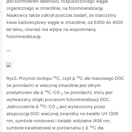
jest kontrolerem labilności, rozpuszczonego węgla
organicznego w zmarzlinie, na fotomineralizację.
Naukowcy także odkryli podczas badań, że starożytny
kwas karboksylowy węgla w zmarzlinie, od 6300 do 4000
lat temu, również ma wpływ na wspomnianą
fotomineralizację.
—
14
14
Rys3. Przyrost izotopu
C, czyli Δ
C dla masowego DOC
(w promilach) w wiecznej zmarzlinie jest silnym
14
predyktorem dla Δ
C-CO
(w promilach), który jest
2
wytwarzany dzięki procesom fotomineralizacji DOC.
14
Jednocześnie Δ
C-CO
jest wytworzony przez
2
ekspozycję DOC wiecznej zmarzliny na światło UV (309
nm, symbole rombowe) i światło widzialne (406 nm,
14
symbole kwadratowe) w porównaniu z Δ
C dla