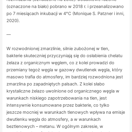
(oznaczone na biało) pobrano w 2018 r. i przeanalizowano
po 7 miesiącach inkubacji w 4°C (Monique S. Patzner i inni,
2020).
—
W rozwodnionej zmarzlinie, silnie zubożonej w tlen,
bakterie skuteczniej przyczyniają się do osłabienia chelatu
żelaza z organicznym węglem, co z kolei prowadzi do
przemiany tegoż węgla w gazowy dwutlenek węgla, który
masowo trafia do atmosfery, im bardziej rozwodniona jest
zmarzlina po zapadniętych palsach. Z kolei słabo
krystaliczne żelazo uwolnione od organicznego węgla w
warunkach niskiego zapotrzebowania na tlen, jest
intensywnie konsumowane przez bakterie, co tylko
jeszcze mocniej w warunkach tlenowych wpływa na emisje
dwutlenku węgla do atmosfery, a w warunkach
beztlenowych – metanu. W ogólnym zakresie, w