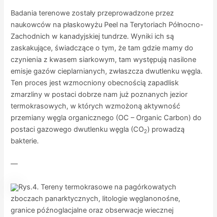
Badania terenowe zostały przeprowadzone przez
naukowców na płaskowyżu Peel na Terytoriach Północno-
Zachodnich w kanadyjskiej tundrze. Wyniki ich są
zaskakujące, świadczące o tym, że tam gdzie mamy do
czynienia z kwasem siarkowym, tam występują nasilone
emisje gazów cieplarnianych, zwłaszcza dwutlenku węgla.
Ten proces jest wzmocniony obecnością zapadlisk
zmarzliny w postaci dobrze nam już poznanych jezior
termokrasowych, w których wzmożoną aktywność
przemiany węgla organicznego (OC – Organic Carbon) do
postaci gazowego dwutlenku węgla (CO
) prowadzą
2
bakterie.
—
Rys.4. Tereny termokrasowe na pagórkowatych
zboczach panarktycznych, litologie węglanonośne,
granice późnoglacjalne oraz obserwacje wiecznej