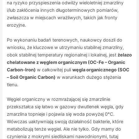
na ryzyko przyspieszenia odwilży wieloletniej zmarzliny
i/lub zakłócenia innych długoterminowych pomiarów,
zwłaszcza w miejscach wrażliwych, takich jak fronty
erozyjne.
Po wykonaniu badań terenowych, naukowcy doszli do
wniosku, że kluczowe w utrzymaniu stabilnej zmarzliny,
obok stabilnej temperatury regionalnej i lokalnej, jest
żelazo
chelatowane z węglem organicznym (OC-Fe – Organic
Carbon-Iron)
w całkowitej puli
węgla organicznego (SOC
– Soil Organic Carbon)
w warunkach dużego stężenia
tlenu.
Węgiel organiczny w rozmrażającej się zmarzlinie
przekształca się łatwo w gazowy dwutlenek węgla, gdy
zmarzlina topnieje i pojawia się woda powyżej 0°C.
Wówczas uaktywniają swoją działalność bakterie, które
metabolizują tenże węgiel. Ale nie tylko. Gdy mamy do
czynienia z mokrymi siedliskami nawodnionymi, tutaj