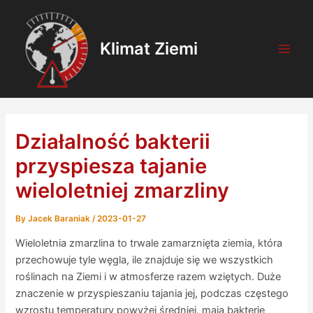
Skip
Post
Main
to
navigation
Men
content
Klimat Ziemi
Działalność bakterii
przyspiesza tajanie
wieloletniej zmarzliny
By
Jacek Baraniak
/
2023-01-27
Wieloletnia zmarzlina to trwale zamarznięta ziemia, która
przechowuje tyle węgla, ile znajduje się we wszystkich
roślinach na Ziemi i w atmosferze razem wziętych. Duże
znaczenie w przyspieszaniu tajania jej, podczas częstego
wzrostu temperatury powyżej średniej, mają bakterie