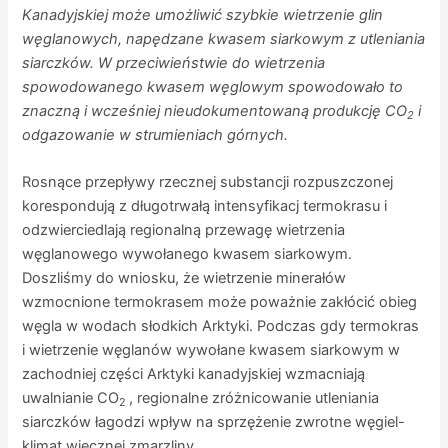
Kanadyjskiej może umożliwić szybkie wietrzenie glin
węglanowych, napędzane kwasem siarkowym z utleniania
siarczków. W przeciwieństwie do wietrzenia
spowodowanego kwasem węglowym spowodowało to
znaczną i wcześniej nieudokumentowaną produkcję CO
i
2
odgazowanie w strumieniach górnych.
Rosnące przepływy rzecznej substancji rozpuszczonej
korespondują z długotrwałą intensyfikacj termokrasu i
odzwierciedlają regionalną przewagę wietrzenia
węglanowego wywołanego kwasem siarkowym.
Doszliśmy do wniosku, że wietrzenie minerałów
wzmocnione termokrasem może poważnie zakłócić obieg
węgla w wodach słodkich Arktyki. Podczas gdy termokras
i wietrzenie węglanów wywołane kwasem siarkowym w
zachodniej części Arktyki kanadyjskiej wzmacniają
uwalnianie CO
, regionalne zróżnicowanie utleniania
2
siarczków łagodzi wpływ na sprzężenie zwrotne węgiel-
klimat wiecznej zmarzliny.