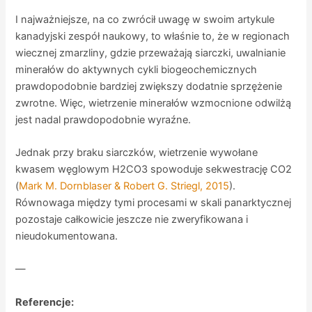
I najważniejsze, na co zwrócił uwagę w swoim artykule
kanadyjski zespół naukowy, to właśnie to, że w regionach
wiecznej zmarzliny, gdzie przeważają siarczki, uwalnianie
minerałów do aktywnych cykli biogeochemicznych
prawdopodobnie bardziej zwiększy dodatnie sprzężenie
zwrotne. Więc, wietrzenie minerałów wzmocnione odwilżą
jest nadal prawdopodobnie wyraźne.
Jednak przy braku siarczków, wietrzenie wywołane
kwasem węglowym H2CO3 spowoduje sekwestrację CO2
(
Mark M. Dornblaser & Robert G. Striegl, 2015
).
Równowaga między tymi procesami w skali panarktycznej
pozostaje całkowicie jeszcze nie zweryfikowana i
nieudokumentowana.
—
Referencje: