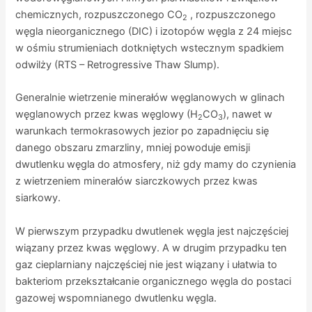
chemicznych, rozpuszczonego CO
, rozpuszczonego
2
węgla nieorganicznego (DIC) i izotopów węgla z 24 miejsc
w ośmiu strumieniach dotkniętych wstecznym spadkiem
odwilży (RTS – Retrogressive Thaw Slump).
Generalnie wietrzenie minerałów węglanowych w glinach
węglanowych przez kwas węglowy (H
CO
), nawet w
2
3
warunkach termokrasowych jezior po zapadnięciu się
danego obszaru zmarzliny, mniej powoduje emisji
dwutlenku węgla do atmosfery, niż gdy mamy do czynienia
z wietrzeniem minerałów siarczkowych przez kwas
siarkowy.
W pierwszym przypadku dwutlenek węgla jest najczęściej
wiązany przez kwas węglowy. A w drugim przypadku ten
gaz cieplarniany najczęściej nie jest wiązany i ułatwia to
bakteriom przekształcanie organicznego węgla do postaci
gazowej wspomnianego dwutlenku węgla.