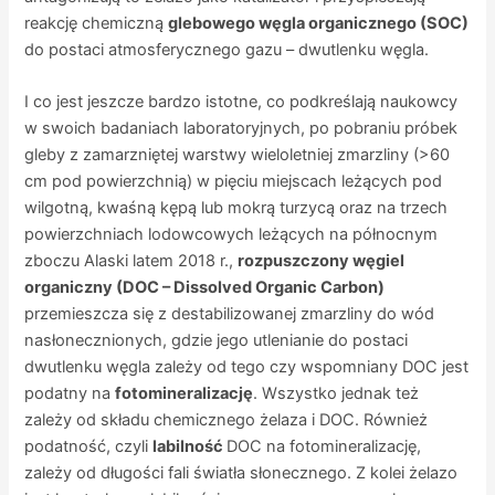
reakcję chemiczną
glebowego węgla organicznego (SOC)
do postaci atmosferycznego gazu – dwutlenku węgla.
I co jest jeszcze bardzo istotne, co podkreślają naukowcy
w swoich badaniach laboratoryjnych, po pobraniu próbek
gleby z zamarzniętej warstwy wieloletniej zmarzliny (>60
cm pod powierzchnią) w pięciu miejscach leżących pod
wilgotną, kwaśną kępą lub mokrą turzycą oraz na trzech
powierzchniach lodowcowych leżących na północnym
zboczu Alaski latem 2018 r.,
rozpuszczony węgiel
organiczny (DOC – Dissolved Organic Carbon)
przemieszcza się z destabilizowanej zmarzliny do wód
nasłonecznionych, gdzie jego utlenianie do postaci
dwutlenku węgla zależy od tego czy wspomniany DOC jest
podatny na
fotomineralizację
. Wszystko jednak też
zależy od składu chemicznego żelaza i DOC. Również
podatność, czyli
labilność
DOC na fotomineralizację,
zależy od długości fali światła słonecznego. Z kolei żelazo