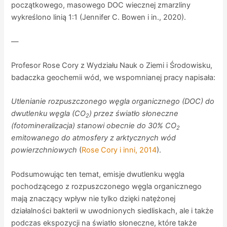
początkowego, masowego DOC wiecznej zmarzliny
wykreślono linią 1:1 (Jennifer C. Bowen i in., 2020).
—
Profesor Rose Cory z Wydziału Nauk o Ziemi i Środowisku,
badaczka geochemii wód, we wspomnianej pracy napisała:
Utlenianie rozpuszczonego węgla organicznego (DOC) do
dwutlenku węgla (CO
) przez światło słoneczne
2
(fotomineralizacja) stanowi obecnie do 30% CO
2
emitowanego do atmosfery z arktycznych wód
powierzchniowych
(
Rose Cory i inni, 2014
).
Podsumowując ten temat, emisje dwutlenku węgla
pochodzącego z rozpuszczonego węgla organicznego
mają znaczący wpływ nie tylko dzięki natężonej
działalności bakterii w uwodnionych siedliskach, ale i także
podczas ekspozycji na światło słoneczne, które także