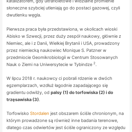
katalizatorem, gdy ultrafioletowe i widzialne promienie
słoneczne szybciej utleniają go do postaci gazowej, czyli
dwutlenku węgla.
Pierwsza praca była przedstawiona, w okolicach wioski
Abisko w Szwecji, przez duży zespół naukowy, głównie z
Niemiec, ale i z Danii, Wielkiej Brytanii i USA, prowadzony
przez niemiecką naukowiec Monique S. Patzner w
przedmiocie Geomikrobiologii w Centrum Stosowanych
2
Nauk o Ziemi na Uniwersytecie w Tybindze
.
W lipcu 2018 r. naukowcy ci pobrali rdzenie w dwóch
egzemplarzach, wzdłuż łagodnie zapadającego się
gradientu odwilży, od
palsy (1) do torfowiska (2) i do
trzęsawiska (3)
.
Torfowisko
Stordalen
jest obszarem ściśle chronionym, na
którym prowadzone są również inne badania terenowe,
dlatego czas odwiertów jest ściśle ograniczony ze względu