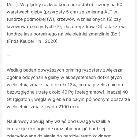
(ALT). Względny rozkład korzeni został obliczony na 60
warstwach gleby (przyrosty 5 cm) ze zmienną ALT w
tundrze podmokłej (W), krzewów wzniesionych (S) czy
krzewów rozłożystych (P), złożonej z traw (G), a także w
tundrze lasu borealnego na wieloletniej zmarzlinie (Bor)
(Frida Keuper i in., 2020).
—
Według badań powyższych priming ryzosfery zwiększa
ogólne oddychanie gleby w ekosystemach dotkniętych
wieloletnią zmarzliną o około 12%, co ma przełożenie na
bezwzględną utratę około 40 Pg [petagramów], inaczej 40
Gt (gigaton), węgla w glebie na całym północnym obszarze
wieloletniej zmarzliny do 2100 roku.
Naukowcy apelują aby wziąć pod uwagę wszelkie
interakcje ekologiczne oraz aby podjąć bardziej
zdecydowane działania do bardziej restrykcyjnego