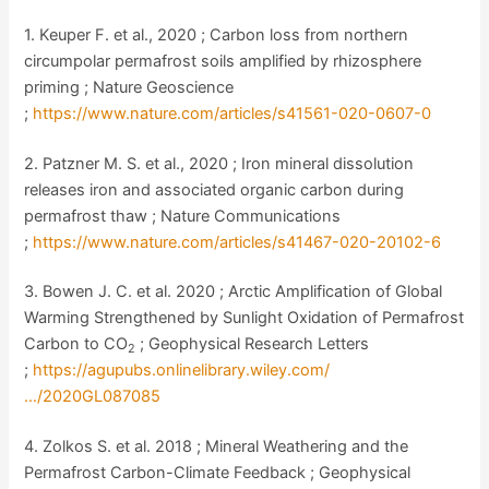
1. Keuper F. et al., 2020 ; Carbon loss from northern
circumpolar permafrost soils amplified by rhizosphere
priming ; Nature Geoscience
;
https://www.nature.com/articles/s41561-020-0607-0
2. Patzner M. S. et al., 2020 ; Iron mineral dissolution
releases iron and associated organic carbon during
permafrost thaw ; Nature Communications
;
https://www.nature.com/articles/s41467-020-20102-6
3. Bowen J. C. et al. 2020 ; Arctic Amplification of Global
Warming Strengthened by Sunlight Oxidation of Permafrost
Carbon to CO
; Geophysical Research Letters
2
;
https://agupubs.onlinelibrary.wiley.com/
…/2020GL087085
4. Zolkos S. et al. 2018 ; Mineral Weathering and the
Permafrost Carbon-Climate Feedback ; Geophysical