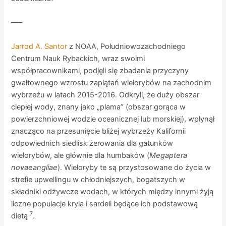
—–
Jarrod A. Santor
z NOAA, Południowozachodniego
Centrum Nauk Rybackich, wraz swoimi
współpracownikami, podjęli się zbadania przyczyny
gwałtownego wzrostu zaplątań wielorybów na zachodnim
wybrzeżu w latach 2015-2016. Odkryli, że duży obszar
ciepłej wody, znany jako „plama” (obszar gorąca w
powierzchniowej wodzie oceanicznej lub morskiej), wpłynął
znacząco na przesunięcie bliżej wybrzeży Kalifornii
odpowiednich siedlisk żerowania dla gatunków
wielorybów, ale głównie dla humbaków (
Megaptera
novaeangliae
). Wieloryby te są przystosowane do życia w
strefie upwellingu w chłodniejszych, bogatszych w
składniki odżywcze wodach, w których między innymi żyją
liczne populacje kryla i sardeli będące ich podstawową
7
dietą
.