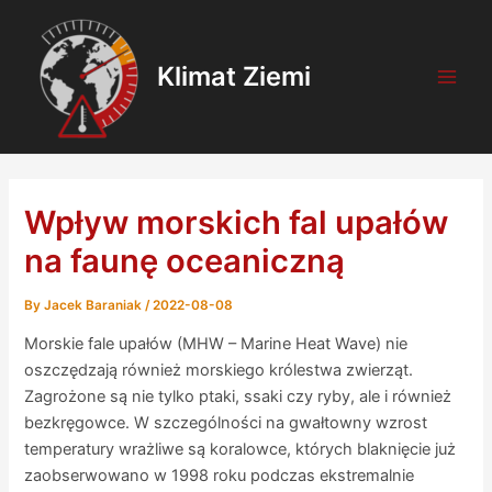
Skip
Post
Main
to
navigation
Men
content
Klimat Ziemi
Wpływ morskich fal upałów
na faunę oceaniczną
By
Jacek Baraniak
/
2022-08-08
Morskie fale upałów (MHW – Marine Heat Wave) nie
oszczędzają również morskiego królestwa zwierząt.
Zagrożone są nie tylko ptaki, ssaki czy ryby, ale i również
bezkręgowce. W szczególności na gwałtowny wzrost
temperatury wrażliwe są koralowce, których blaknięcie już
zaobserwowano w 1998 roku podczas ekstremalnie