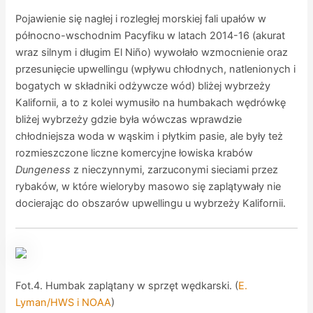
Pojawienie się nagłej i rozległej morskiej fali upałów w
północno-wschodnim Pacyfiku w latach 2014-16 (akurat
wraz silnym i długim El Niño) wywołało wzmocnienie oraz
przesunięcie upwellingu (wpływu chłodnych, natlenionych i
bogatych w składniki odżywcze wód) bliżej wybrzeży
Kalifornii, a to z kolei wymusiło na humbakach wędrówkę
bliżej wybrzeży gdzie była wówczas wprawdzie
chłodniejsza woda w wąskim i płytkim pasie, ale były też
rozmieszczone liczne komercyjne łowiska krabów
Dungeness
z nieczynnymi, zarzuconymi sieciami przez
rybaków, w które wieloryby masowo się zaplątywały nie
docierając do obszarów upwellingu u wybrzeży Kalifornii.
Fot.4. Humbak zaplątany w sprzęt wędkarski. (
E.
Lyman/HWS i NOAA
)