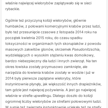
właśnie najwięcej wielorybów zaplątywało się w sieci
rybackie.
Ogólnie też przyczyną kolizji wielorybów, głównie
humbaków, z połowami komercyjnymi krabów przez ludzi,
było też przesunięcie czasowe z listopada 2014 roku na
początek kwietnia 2015 roku, do czasu spadku
toksyczności w organizmach tych skorupiaków z powodu
masowych zakwitów glonów, okrzemek
Pseudonitzschia
,
wydzielających o wysokim stężeniu kwas domoikowy,
bardzo niebezpieczny dla ludzi i innych zwierząt. Na ten
okres łowiska zostały przymusowo zamknięte, ale
narzędzia do łowienia krabów zostały w wodzie i już w
2014 były pierwsze zaplątane wieloryby, które
instynktownie płynęły, jak większość innych drapieżników,
tam gdzie jest najwięcej pożywienia. A jest go najwięcej
właśnie w strefie upwellingu. Dlatego doszło do kolizji
ogromnej liczby wielorybów ze strefami połowowymi ludzi.
W sumie też zwierzęta instynktownie uciekały też ze strefy