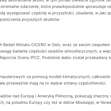
wały ekstremalne skutki, w tym ponad dwieście zgonów. B
 ekstremalne zdarzenie, które prawdopodobnie spowoduje n
dą występować częściej w przyszłości, zbadanie, w jaki 
ograniczenia przyszłych skutków.
 Badań Klimatu CICERO w Oslo, wraz ze swoim zespołem 
uwagę badanie częstości opadów atmosferycznych, a więcej
Raporcie Oceny IPCC. Podobnie słabo został przebadany łą
mputerowych za pomocą modeli klimatycznych, całkowite
 ale przeważnie mają na to wpływ zmiany częstotliwości.
 opadów nad Europą i Ameryką Północną, pokazują znaczny
, na południu Europy czy też w delcie Missisippi, w Nowej