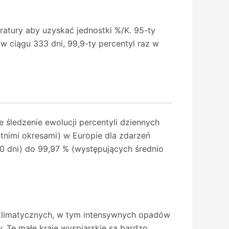
ratury aby uzyskać jednostki %/K. 95-ty
 w ciągu 333 dni, 99,9-ty percentyl raz w
śledzenie ewolucji percentyli dziennych
imi okresami) w Europie dla zdarzeń
0 dni) do 99,97 % (występujących średnio
 klimatycznych, w tym intensywnych opadów
. Te małe kraje wyspiarskie są bardzo