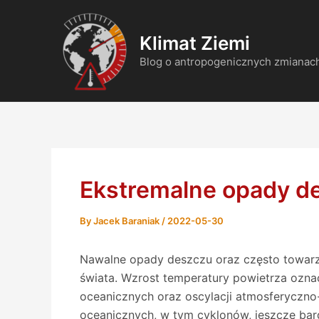
Skip
Post
to
navigation
Klimat Ziemi
content
Blog o antropogenicznych zmianach
Ekstremalne opady de
By
Jacek Baraniak
/
2022-05-30
Nawalne opady deszczu oraz często towarz
świata. Wzrost temperatury powietrza oznac
oceanicznych oraz oscylacji atmosferyczno
oceanicznych, w tym cyklonów, jeszcze ba