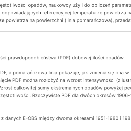
ęstotliwości opadów, naukowcy użyli do obliczeń parame
w odpowiadających referencyjnej temperaturze powietrza na 
ze powietrza na powierzchni (linia pomarańczowa), przed
stości prawdopodobieństwa (PDF) dobowej ilości opadów
ą PDF, a pomarańczowa linia pokazuje, jak zmienia się ona 
ęcie PDF można rozłożyć na wzrost intensywności (zilustr
 Wzrost całkowitej sumy ekstremalnych opadów powyżej pew
częstotliwości. Rzeczywiste PDF dla dwóch okresów 1906-19
w z danych E-OBS między dwoma okresami 1951-1980 i 19