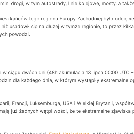
min. drogi, w tym autostrady, linie kolejowe, mosty, a takż
eszkańców tego regionu Europy Zachodniej było odcięcie 
niż usadowił się na dłużej w tymże regionie, to przez kil
ych powodzi.
e w ciągu dwóch dni (48h akumulacja 13 lipca 00:00 UTC – 
dzin dla każdego dnia, w którym wystąpiły ekstremalne o
carii, Francji, Luksemburga, USA i Wielkiej Brytanii, współ
 mają już żadnych wątpliwości, że te ekstremalne zjawisk