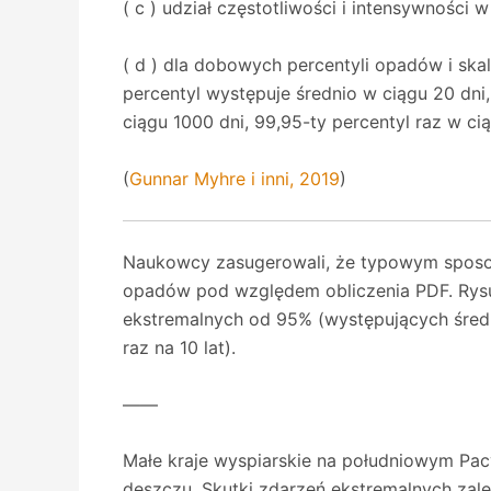
( c ) udział częstotliwości i intensywności
( d ) dla dobowych percentyli opadów i ska
percentyl występuje średnio w ciągu 20 dni,
ciągu 1000 dni, 99,95-ty percentyl raz w ci
(
Gunnar Myhre i inni, 2019
)
Naukowcy zasugerowali, że typowym sposobe
opadów pod względem obliczenia PDF. Rys
ekstremalnych od 95% (występujących średn
raz na 10 lat).
——
Małe kraje wyspiarskie na południowym Pa
deszczu. Skutki zdarzeń ekstremalnych zale