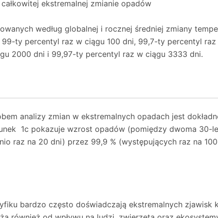
 w całkowitej ekstremalnej zmianie opadów
lowanych według globalnej i rocznej średniej zmiany tempe
 99-ty percentyl raz w ciągu 100 dni, 99,7-ty percentyl raz
ągu 2000 dni i 99,97-ty percentyl raz w ciągu 3333 dni.
m analizy zmian w ekstremalnych opadach jest dokładne 
unek 1c pokazuje wzrost opadów (pomiędzy dwoma 30-letn
io raz na 20 dni) przez 99,9 % (występujących raz na 100
cyfiku bardzo często doświadczają ekstremalnych zjawisk
żą również od wpływu na ludzi, zwierzęta oraz ekosystemy