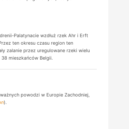
renii-Palatynacie wzdłuż rzek Ahr i Erft
rzez ten okresu czasu region ten
 zalanie przez uregulowane rzeki wielu
i 38 mieszkańców Belgii.
poważnych powodzi w Europie Zachodniej,
on
).