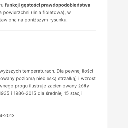
tru
funkcji gęstości prawdopodobieństwa
powierzchni (linia fioletowa), w
stawioną na poniższym rysunku.
w wyższych temperaturach. Dla pewnej ilości
owany poziomą niebieską strzałką) i wzrost
nego progu ilustruje zacieniowany żółty
35 i 1986-2015 dla średniej 15 stacji
84-2013