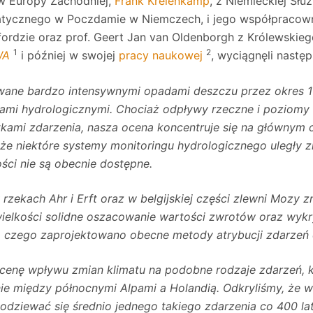
ów Europy Zachodniej,
Frank Kreienkamp
, z Niemieckiej Sł
atycznego w Poczdamie w Niemczech, i jego współpracownicy
rdzie oraz prof. Geert Jan van Oldenborgh z Królewskieg
1
2
WA
i później w swojej
pracy naukowej
, wyciągnęli następ
ne bardzo intensywnymi opadami deszczu przez okres 1-2
ami hydrologicznymi. Chociaż odpływy rzeczne i poziomy 
ami zdarzenia, nasza ocena koncentruje się na głównym c
 że niektóre systemy monitoringu hydrologicznego uległy 
ości nie są obecnie dostępne.
ekach Ahr i Erft oraz w belgijskiej części zlewni Mozy z
ielkości solidne oszacowanie wartości zwrotów oraz wykry
o czego zaprojektowano obecne metody atrybucji zdarzeń 
 ocenę wpływu zmian klimatu na podobne rodzaje zdarzeń,
e między północnymi Alpami a Holandią. Odkryliśmy, że w 
ziewać się średnio jednego takiego zdarzenia co 400 lat