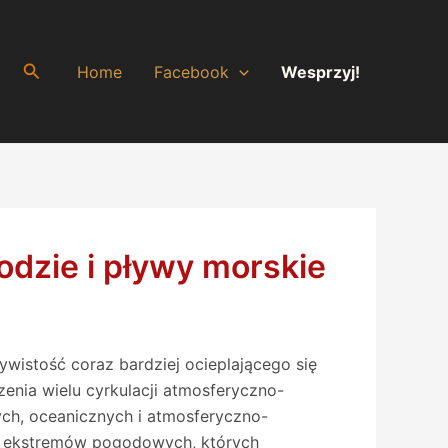
Search
Home
Facebook
Wesprzyj!
dzie i pływy morskie
istość coraz bardziej ocieplającego się
enia wielu cyrkulacji atmosferyczno-
ych, oceanicznych i atmosferyczno-
ch ekstremów pogodowych, których