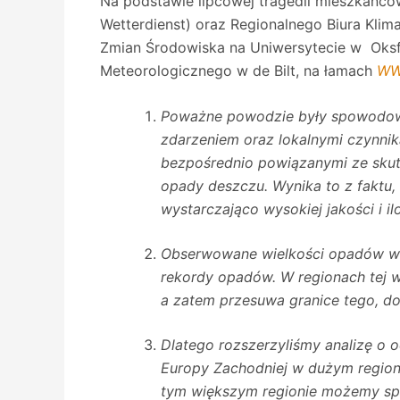
Na podstawie lipcowej tragedii mieszkańc
Wetterdienst) oraz Regionalnego Biura Klim
Zmian Środowiska na Uniwersytecie w Oksfo
Meteorologicznego w de Bilt, na łamach
W
Poważne powodzie były spowodowa
zdarzeniem oraz lokalnymi czynnik
bezpośrednio powiązanymi ze skutk
opady deszczu. Wynika to z faktu,
wystarczająco wysokiej jakości i il
Obserwowane wielkości opadów w rz
rekordy opadów. W regionach tej w
a zatem przesuwa granice tego, d
Dlatego rozszerzyliśmy analizę o
Europy Zachodniej w dużym regioni
tym większym regionie możemy spod