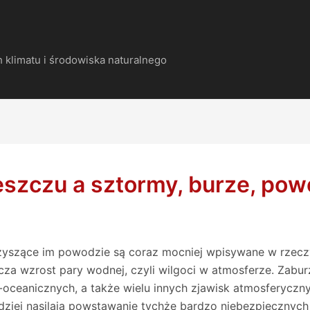
 klimatu i środowiska naturalnego
szczu a sztormy, burze, powo
yszące im powodzie są coraz mocniej wpisywane w rzeczyw
za wzrost pary wodnej, czyli wilgoci w atmosferze. Zaburz
-oceanicznych, a także wielu innych zjawisk atmosferyczn
rdziej nasilają powstawanie tychże bardzo niebezpieczny