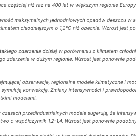
sce częściej niż raz na 400 lat w większym regionie Europy
ywność maksymalnych jednodniowych opadów deszczu w se
limatem chłodniejszym o 1,2°C niż obecnie. Wzrost jest 
akiego zdarzenia dzisiaj w porównaniu z klimatem chłodni
go zdarzenia w dużym regionie. Wzrost jest ponownie po
bejmującej obserwacje, regionalne modele klimatyczne i m
o symulują konwekcję. Zmiany intensywności i prawdopodo
tkimi modelami.
w czasach przedindustrialnych modele sugerują, że intens
two o współczynnik 1,2-1,4. Wzrost jest ponownie podob