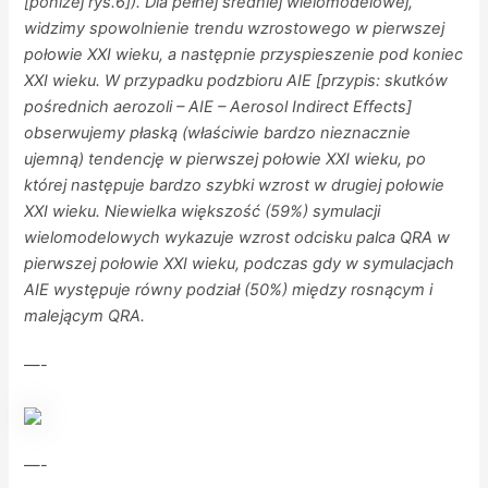
[poniżej rys.6]). Dla pełnej średniej wielomodelowej,
widzimy spowolnienie trendu wzrostowego w pierwszej
połowie XXI wieku, a następnie przyspieszenie pod koniec
XXI wieku. W przypadku podzbioru AIE [przypis: skutków
pośrednich aerozoli – AIE – Aerosol Indirect Effects]
obserwujemy płaską (właściwie bardzo nieznacznie
ujemną) tendencję w pierwszej połowie XXI wieku, po
której następuje bardzo szybki wzrost w drugiej połowie
XXI wieku. Niewielka większość (59%) symulacji
wielomodelowych wykazuje wzrost odcisku palca QRA w
pierwszej połowie XXI wieku, podczas gdy w symulacjach
AIE występuje równy podział (50%) między rosnącym i
malejącym QRA.
—-
—-