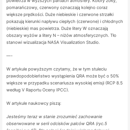
powietrza w wyższych partiach atmosfery. Kolory żółty,
pomarańczowy, czerwony oznaczają kolejno coraz
większe prędkości. Duże niebieskie i czerwone strzałki
pokazują kierunki napływu ciepłych (czerwone) i chłodnych
(niebieskie) mas powietrza. Duże litery W oznaczają
obszary wyżów a litery N – niżów atmosferycznych. Tło
stanowi wizualizacja NASA Visualization Studio.
—-
W artykule powyższym czytamy, że w tym stuleciu
prawdopodobieństwo wystąpienia QRA może być o 50%
większe w przypadku scenariusza wysokiej emisji (RCP 8.5
według V Raportu Oceny IPCC).
W artykule naukowcy piszą:
Jesteśmy teraz w stanie zrozumieć zachowanie
obserwowane w serii odcisków palców QRA (ryc.5