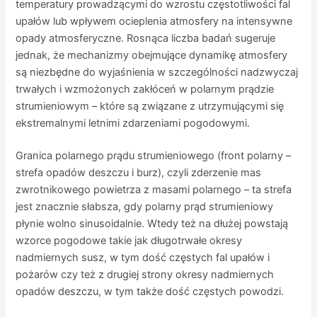
temperatury prowadzącymi do wzrostu częstotliwości fal
upałów lub wpływem ocieplenia atmosfery na intensywne
opady atmosferyczne. Rosnąca liczba badań sugeruje
jednak, że mechanizmy obejmujące dynamikę atmosfery
są niezbędne do wyjaśnienia w szczególności nadzwyczaj
trwałych i wzmożonych zakłóceń w polarnym prądzie
strumieniowym – które są związane z utrzymującymi się
ekstremalnymi letnimi zdarzeniami pogodowymi.
Granica polarnego prądu strumieniowego (front polarny –
strefa opadów deszczu i burz), czyli zderzenie mas
zwrotnikowego powietrza z masami polarnego – ta strefa
jest znacznie słabsza, gdy polarny prąd strumieniowy
płynie wolno sinusoidalnie. Wtedy też na dłużej powstają
wzorce pogodowe takie jak długotrwałe okresy
nadmiernych susz, w tym dość częstych fal upałów i
pożarów czy też z drugiej strony okresy nadmiernych
opadów deszczu, w tym także dość częstych powodzi.