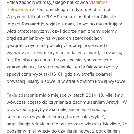
Praca zespołowa rosyjskiego naukowca
Vladimira
Petoukhova
z Poczdamskiego Instytutu Badań nad
Wpływem Klimatu (PIK – Potsdam Institute for Climate
Impact Research)*, wyjaśnia nam, że wolno meandrujący
wiatr stratosferyczny, czyli dobrze nam znany polarny
prąd strumieniowy na wysokich szerokościach
geograficznych, na półkuli północnej może wtedy,
wytworzyć specyficzny sinusoidalny falowód, tak zwaną
falę Rossby’ego charakteryzującą się tym, że często
zdarza się tak, że w porze letniej tenże falowód tworzy
specyficzne wypustki (6-8), gdzie w strefie polarnej
powstają układy niżowe, a w strefie zwrotnikowej wyżowe.
Takie zdarzenie miało miejsce w latach 2014-19. Mieliśmy
wówczas często do czynienia z zachmurzeniem Arktyki. W
przyszłości, gdyby świat dalej się ocieplał według
scenariusza wysokich emisji „biznes jak zwykle”,
amplifikacja Arktyki może być jeszcze większa. Możliwe, że
będziemy mieli wtedy do czynienia nawet z potrojeniem