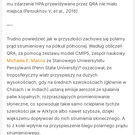
mu zdarzenie HPA przewidywane przez QRA nie miało
miejsca
(Petoukhov V. et al., 2016).
—-
Trudno powiedzieć jak w przyszłości zachowa się polarny
prąd strumieniowy na półkuli północnej. Według obliczeń
QRA, za pomocą zestawu modeli CMIP5, zespół naukowy
Michaela E. Manna
ze Stanowego Uniwersytetu
Pensylwanii (Penn State University)* oszacował, że
troposferyczny wiatr przyspieszy na dużych
wysokościach, gdy na średnich szerokościach (głównie w
Chinach i w Indiach) ustaną emisje aerozoli ze spalania
paliw kopalnych, rozpraszających promieniowanie
słoneczne, co spowoduje takie samo ocieplanie tychże
szerokości jak w Arktyce albo nawet szybsze, dzięki
większemu dopływowi do nich strumienia słonecznego. A
to z kolei wpłynie na przyspieszenie biegu polarnego prądu
strumieniowego.