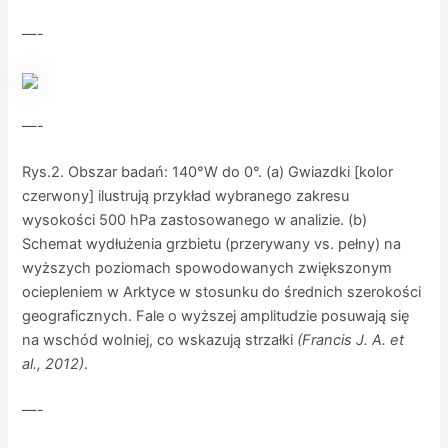
—-
—-
Rys.2. Obszar badań: 140°W do 0°. (a) Gwiazdki [kolor
czerwony] ilustrują przykład wybranego zakresu
wysokości 500 hPa zastosowanego w analizie. (b)
Schemat wydłużenia grzbietu (przerywany vs. pełny) na
wyższych poziomach spowodowanych zwiększonym
ociepleniem w Arktyce w stosunku do średnich szerokości
geograficznych. Fale o wyższej amplitudzie posuwają się
na wschód wolniej, co wskazują strzałki
(Francis J. A. et
al., 2012)
.
—-