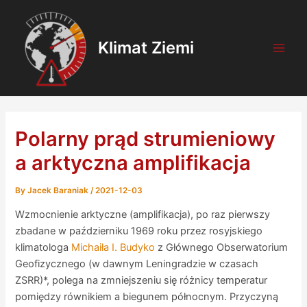
Skip
Post
Main
to
navigation
Men
content
Klimat Ziemi
Polarny prąd strumieniowy
a arktyczna amplifikacja
By
Jacek Baraniak
/
2021-12-03
Wzmocnienie arktyczne (amplifikacja), po raz pierwszy
zbadane w październiku 1969 roku przez rosyjskiego
klimatologa
Michaiła I. Budyko
z Głównego Obserwatorium
Geofizycznego (w dawnym Leningradzie w czasach
ZSRR)*, polega na zmniejszeniu się różnicy temperatur
pomiędzy równikiem a biegunem północnym.
Przyczyną