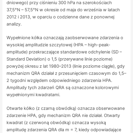
dniowego) przy ciśnieniu 300 hPa na szerokościach
37,5°N – 57,5°N w okresie od maja do września w latach
2012 i 2013, w oparciu o codzienne dane z ponownej
analizy.
Wypełnione kółka oznaczają zaobserwowane zdarzenia o
wysokiej amplitudzie szczytowej (HPA – high-peak-
amplitude) przekraczające standardowe odchylenie (SD –
Standard Deviation) o 1,5 (przerywane linie poziome)
powyżej okresu z lat 1980–2013 (linie poziome ciągłe), gdy
mechanizm QRA działał z przesunięciem czasowym do 1,5–
2 tygodni względem odpowiedniego zdarzenia HPA.
Amplitudy tych zdarzeń QRA są oznaczone kolorowymi
wypełnionymi kwadratami.
Otwarte kółko (z czarną obwódką) oznacza obserwowane
zdarzenie HPA, gdy mechanizm QRA nie działał. Otwarty
kwadrat (z czerwoną obwódką) oznacza wysoką
amplitudę zdarzenia QRA dla m = 7, kiedy odpowiadające