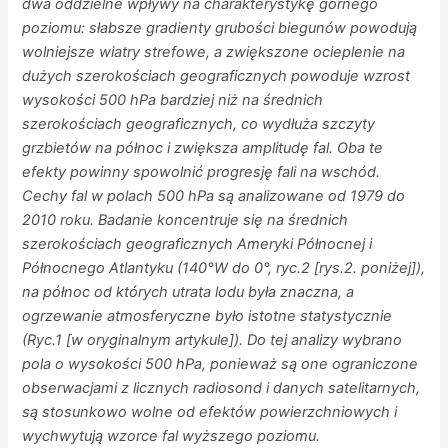
dwa oddzielne wpływy na charakterystykę górnego
poziomu: słabsze gradienty grubości biegunów powodują
wolniejsze wiatry strefowe, a zwiększone ocieplenie na
dużych szerokościach geograficznych powoduje wzrost
wysokości 500 hPa bardziej niż na średnich
szerokościach geograficznych, co wydłuża szczyty
grzbietów na północ i zwiększa amplitudę fal. Oba te
efekty powinny spowolnić progresję fali na wschód.
Cechy fal w polach 500 hPa są analizowane od 1979 do
2010 roku. Badanie koncentruje się na średnich
szerokościach geograficznych Ameryki Północnej i
Północnego Atlantyku (140°W do 0°, ryc.2 [rys.2. poniżej]),
na północ od których utrata lodu była znaczna, a
ogrzewanie atmosferyczne było istotne statystycznie
(Ryc.1 [w oryginalnym artykule]). Do tej analizy wybrano
pola o wysokości 500 hPa, ponieważ są one ograniczone
obserwacjami z licznych radiosond i danych satelitarnych,
są stosunkowo wolne od efektów powierzchniowych i
wychwytują wzorce fal wyższego poziomu.