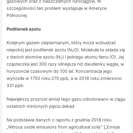
gazowych oraz z nieszczelnych rurociągów. W
szczególności ten problem występuje w Ameryce
Północnej.
Podtlenek azotu
Kolejnym gazem cieplarnianym, który może wzbudzać
niepokój jest podtlenek azotu (N
O). Molekuła ta składa się
2
z dwóch atomów azotu (N
) i jednego atomu tlenu (O). Jej
2
cząsteczka jest 300 razy silniejsza niż dwutlenku węgla, w
horyzoncie czasowym do 100 lat. Koncentracja jego
wynosiła w 1750 roku 270 ppb, a w 2018 roku zmierzono
331 ppb.
Największy przyrost emisji tego gazu odnotowano w ciągu
ostatnich minionych pięciu dekad.
Na podstawie danych z raportu z grudnia 2018 roku
„Nitrous oxide emissions from agricultural soils” [„Emisje