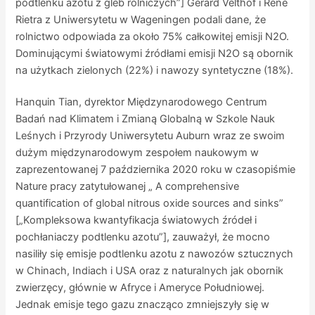
podtlenku azotu z gleb rolniczych”] Gerard Velthof i Rene
Rietra z Uniwersytetu w Wageningen podali dane, że
rolnictwo odpowiada za około 75% całkowitej emisji N2O.
Dominującymi światowymi źródłami emisji N2O są obornik
na użytkach zielonych (22%) i nawozy syntetyczne (18%).
Hanquin Tian, dyrektor Międzynarodowego Centrum
Badań nad Klimatem i Zmianą Globalną w Szkole Nauk
Leśnych i Przyrody Uniwersytetu Auburn wraz ze swoim
dużym międzynarodowym zespołem naukowym w
zaprezentowanej 7 października 2020 roku w czasopiśmie
Nature pracy zatytułowanej „ A comprehensive
quantification of global nitrous oxide sources and sinks”
[„Kompleksowa kwantyfikacja światowych źródeł i
pochłaniaczy podtlenku azotu”], zauważył, że mocno
nasiliły się emisje podtlenku azotu z nawozów sztucznych
w Chinach, Indiach i USA oraz z naturalnych jak obornik
zwierzęcy, głównie w Afryce i Ameryce Południowej.
Jednak emisje tego gazu znacząco zmniejszyły się w