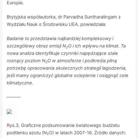
Europie.
Brytyjska współautorka, dr Parvadha Suntharalingam z
Wydziału Nauk o Środowisku UEA, powiedziała:
Badanie to przedstawia najbardziej kompleksowy i
szczegółowy obraz emisji N
O i ich wpływu na klimat. Ta
2
nowa analiza identyfikuje czynniki napędzające stale
rosnący poziom N
O w atmosferze i podkreśla pilną
2
potrzebę opracowania skutecznych strategii łagodzenia,
jeśli mamy ograniczyć globalne ocieplenie i osiągnąć cele
klimatyczne.
———
Rys.3. Graficzne podsumowanie światowego budżetu
podtlenku azotu (N
O) w latach 2007-16. Źródło danych:
2