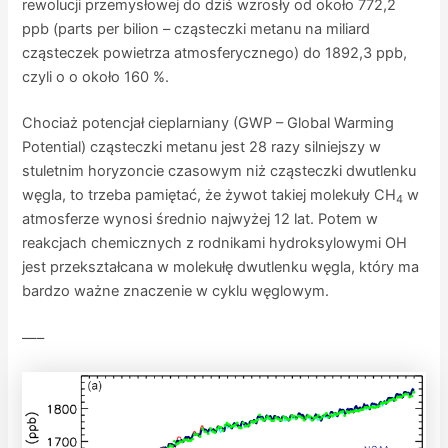
rewolucji przemysłowej do dziś wzrosły od około 772,2
ppb (parts per bilion – cząsteczki metanu na miliard
cząsteczek powietrza atmosferycznego) do 1892,3 ppb,
czyli o o około 160 %.
Chociaż potencjał cieplarniany (GWP – Global Warming
Potential) cząsteczki metanu jest 28 razy silniejszy w
stuletnim horyzoncie czasowym niż cząsteczki dwutlenku
węgla, to trzeba pamiętać, że żywot takiej molekuły CH
w
4
atmosferze wynosi średnio najwyżej 12 lat. Potem w
reakcjach chemicznych z rodnikami hydroksylowymi OH
jest przekształcana w molekułę dwutlenku węgla, który ma
bardzo ważne znaczenie w cyklu węglowym.
—–