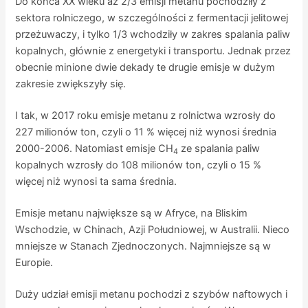
Do końca XX wieku aż 2/3 emisji metanu pochodziły z
sektora rolniczego, w szczególności z fermentacji jelitowej
przeżuwaczy, i tylko 1/3 wchodziły w zakres spalania paliw
kopalnych, głównie z energetyki i transportu. Jednak przez
obecnie minione dwie dekady te drugie emisje w dużym
zakresie zwiększyły się.
I tak, w 2017 roku emisje metanu z rolnictwa wzrosły do
227 milionów ton, czyli o 11 % więcej niż wynosi średnia
2000-2006. Natomiast emisje CH
ze spalania paliw
4
kopalnych wzrosły do 108 milionów ton, czyli o 15 %
więcej niż wynosi ta sama średnia.
Emisje metanu największe są w Afryce, na Bliskim
Wschodzie, w Chinach, Azji Południowej, w Australii. Nieco
mniejsze w Stanach Zjednoczonych. Najmniejsze są w
Europie.
Duży udział emisji metanu pochodzi z szybów naftowych i