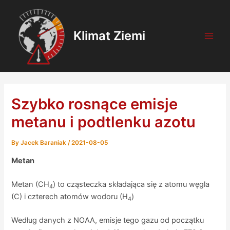
Skip
Post
Main
to
navigation
Men
content
Klimat Ziemi
Szybko rosnące emisje
metanu i podtlenku azotu
By
Jacek Baraniak
/
2021-08-05
Metan
Metan (CH
) to cząsteczka składająca się z atomu węgla
4
(C) i czterech atomów wodoru (H
)
4
Według danych z NOAA, emisje tego gazu od początku