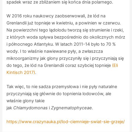
spadek wraz ze zbliżaniem się końca dnia polarnego.
W 2016 roku naukowcy zaobserwowali, że lód na
Grenlandii już topnieje w kwietniu, a powinien w czerwcu.
Na powierzchni tego lądolodu tworzą się strumienie i rzeki,
z których woda spływa bezpośrednio do okolicznych mórz
i północnego Atlantyku. W latach 2011-14 było to 70 %
wody. I to właśnie nawiewane pyły, a zwłaszcza
mikroorganizmy jak glony przyczyniły się i przyczyniają się
do tego, że lód na Grenlandii coraz szybciej topnieje
(Eli
Kintisch 2017)
.
Tak więc, to nie sadza przemysłowa i nie pyły naturalne
przyczyniają się głównie do topnienia lodowców, ale
właśnie glony takie
jak
Chlamydomonas
i
Zygnematophyceae.
https://www.crazynauka.pl/lod-ciemnieje-swiat-sie-grzeje/