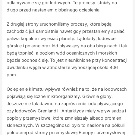
odłamywanie się gór lodowych. Te procesy istniały na
długo przed nastaniem globalnego ocieplenia.
Z drugiej strony uruchomiliśmy procesy, które będą
zachodzić już samoistnie nawet gdy przestaniemy spalać
paliwa kopalne i wylesiać planetę. Lądolody, lodowce
górskie i polarne oraz lód pływający na obu biegunach i tak
będą topnieć, a poziom wód oceanicznych i morskich
będzie podnosić się. To jest nieuniknione przy koncentracji
dwutlenku węgla w atmosferze wynoszącej około 406
ppm.
Ocieplenie klimatu wpływa również na to, że na lodowcach
pojawiają się liczne mikroorganizmy. Głównie glony.
Jeszcze nie tak dawno na zaprószenie lodu pływającego
czy lodowców Grenlandii i Antarktydy miały wpływ sadza i
popioły przemysłowe, które zmniejszały albedo promieni
słonecznych. W szczególności było to nasilone na półkuli
północnej od strony przemysłowej Europy i przemysłowej