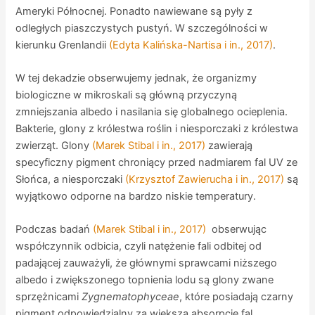
Ameryki Północnej. Ponadto nawiewane są pyły z
odległych piaszczystych pustyń. W szczególności w
kierunku Grenlandii
(Edyta Kalińska-Nartisa i in., 2017)
.
W tej dekadzie obserwujemy jednak, że organizmy
biologiczne w mikroskali są główną przyczyną
zmniejszania albedo i nasilania się globalnego ocieplenia.
Bakterie, glony z królestwa roślin i niesporczaki z królestwa
zwierząt. Glony
(Marek Stibal i in., 2017)
zawierają
specyficzny pigment chroniący przed nadmiarem fal UV ze
Słońca, a niesporczaki
(Krzysztof Zawierucha i in., 2017)
są
wyjątkowo odporne na bardzo niskie temperatury.
Podczas badań
(Marek Stibal i in., 2017)
obserwując
współczynnik odbicia, czyli natężenie fali odbitej od
padającej zauważyli, że głównymi sprawcami niższego
albedo i zwiększonego topnienia lodu są glony zwane
sprzężnicami
Zygnematophyceae
, które posiadają czarny
pigment odpowiedzialny za większą absorpcję fal