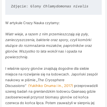
Zdjęcie: Glony 
Chlamydomonas nivalis
W artykule Crazy Nauka czytamy:
Wiatr wieje, a razem z nim przemieszczają się pyły,
zanieczyszczenia, bakterie oraz spory, czyli komórki
służące do rozmnażania mszaków, paprotników oraz
glonów. Wszystko to lata wokół nas i opada na
powierzchnię.
I właśnie spory glonów znajdują dogodne dla siebie
miejsce na rozwijanie się na lodowcach. Japoński zespół
naukowy w piśmie
„The Cryosphere
Discussions”
(Yukihiko Onuma i in., 2017)
przeprowadzili
szereg badań na grenlandzkim lodowcu Qaanaaq gdzie
zaobserwowali przyrost biomasy glonów od końca
czerwca do końca lipca. Potem zauważyli w sierpniu jej