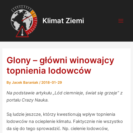
Skip
Post
Main
to
navigation
Men
content
Klimat Ziemi
Glony – główni winowajcy
topnienia lodowców
By
Jacek Baraniak
/
2018-01-29
Na podstawie artykułu „Lód ciemnieje, świat się grzeje” z
portalu Crazy Nauka.
Są ludzie jeszcze, którzy kwestionują wpływ topnienia
lodowców na ocieplenie klimatu. Faktycznie nie wszystko
da się do tego sprowadzić. Np. cielenie lodowców,