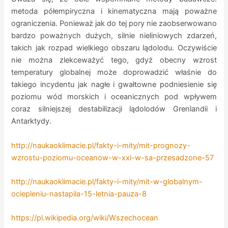
metoda półempiryczna i kinematyczna mają poważne
ograniczenia. Ponieważ jak do tej pory nie zaobserwowano
bardzo poważnych dużych, silnie nieliniowych zdarzeń,
takich jak rozpad wielkiego obszaru lądolodu. Oczywiście
nie można zlekceważyć tego, gdyż obecny wzrost
temperatury globalnej może doprowadzić właśnie do
takiego incydentu jak nagłe i gwałtowne podniesienie się
poziomu wód morskich i oceanicznych pod wpływem
coraz silniejszej destabilizacji lądolodów Grenlandii i
Antarktydy.
http://naukaoklimacie.pl/fakty-i-mity/mit-prognozy-
wzrostu-poziomu-oceanow-w-xxi-w-sa-przesadzone-57
http://naukaoklimacie.pl/fakty-i-mity/mit-w-globalnym-
ociepleniu-nastapila-15-letnia-pauza-8
https://pl.wikipedia.org/wiki/Wszechocean