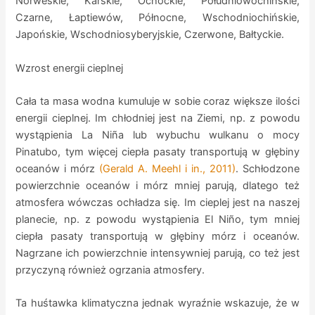
Norweskie, Karskie, Ochockie, Południowochińskie,
Czarne, Łaptiewów, Północne, Wschodniochińskie,
Japońskie, Wschodniosyberyjskie, Czerwone, Bałtyckie.
Wzrost energii cieplnej
Cała ta masa wodna kumuluje w sobie coraz większe ilości
energii cieplnej. Im chłodniej jest na Ziemi, np. z powodu
wystąpienia La Niña lub wybuchu wulkanu o mocy
Pinatubo, tym więcej ciepła pasaty transportują w głębiny
oceanów i mórz
(Gerald A. Meehl i in., 2011)
. Schłodzone
powierzchnie oceanów i mórz mniej parują, dlatego też
atmosfera wówczas ochładza się. Im cieplej jest na naszej
planecie, np. z powodu wystąpienia El Niño, tym mniej
ciepła pasaty transportują w głębiny mórz i oceanów.
Nagrzane ich powierzchnie intensywniej parują, co też jest
przyczyną również ogrzania atmosfery.
Ta huśtawka klimatyczna jednak wyraźnie wskazuje, że w