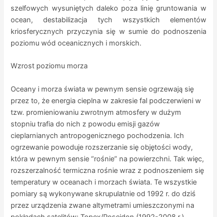
szelfowych wysuniętych daleko poza linię gruntowania w
ocean, destabilizacja tych wszystkich elementów
kriosferycznych przyczynia się w sumie do podnoszenia
poziomu wód oceanicznych i morskich.
Wzrost poziomu morza
Oceany i morza świata w pewnym sensie ogrzewają się
przez to, że energia cieplna w zakresie fal podczerwieni w
tzw. promieniowaniu zwrotnym atmosfery w dużym
stopniu trafia do nich z powodu emisji gazów
cieplarnianych antropogenicznego pochodzenia. Ich
ogrzewanie powoduje rozszerzanie się objętości wody,
która w pewnym sensie “rośnie” na powierzchni. Tak więc,
rozszerzalność termiczna rośnie wraz z podnoszeniem się
temperatury w oceanach i morzach świata. Te wszystkie
pomiary są wykonywane skrupulatnie od 1992 r. do dziś
przez urządzenia zwane altymetrami umieszczonymi na
pokładach satelitów: Topex/Poseidon (1992-2008 r.),