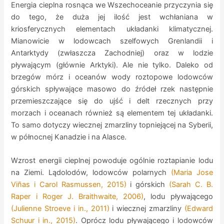
Energia cieplna rosnąca we Wszechoceanie przyczynia się
do tego, że duża jej ilość jest wchłaniana w
kriosferycznych elementach układanki klimatycznej.
Mianowicie w lodowcach szelfowych Grenlandii i
Antarktydy (zwłaszcza Zachodniej) oraz w lodzie
pływającym (głównie Arktyki). Ale nie tylko. Daleko od
brzegów mórz i oceanów wody roztopowe lodowców
górskich spływające masowo do źródeł rzek następnie
przemieszczające się do ujść i delt rzecznych przy
morzach i oceanach również są elementem tej układanki.
To samo dotyczy wiecznej zmarzliny topniejącej na Syberii,
w północnej Kanadzie i na Alasce.
Wzrost energii cieplnej powoduje ogólnie roztapianie lodu
na Ziemi. Lądolodów, lodowców polarnych
(Maria Jose
Viñas i Carol Rasmussen, 2015)
i górskich
(Sarah C. B.
Raper i Roger J. Braithwaite, 2006)
, lodu pływającego
(Julienne Stroeve i in., 2011)
i wiecznej zmarzliny
(Edward
Schuur i in., 2015)
. Oprócz lodu pływającego i lodowców