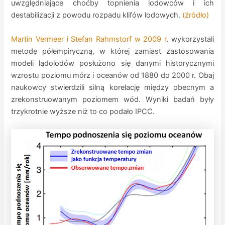
uwzględniające choćby topnienia lodowców i ich
destabilizacji z powodu rozpadu klifów lodowych.
(źródło)
Martin Vermeer i Stefan Rahmstorf w 2009 r
. wykorzystali
metodę półempiryczną, w której zamiast zastosowania
modeli lądolodów posłużono się danymi historycznymi
wzrostu poziomu mórz i oceanów od 1880 do 2000 r. Obaj
naukowcy stwierdzili silną korelację między obecnym a
zrekonstruowanym poziomem wód. Wyniki badań były
trzykrotnie wyższe niż to co podało IPCC.