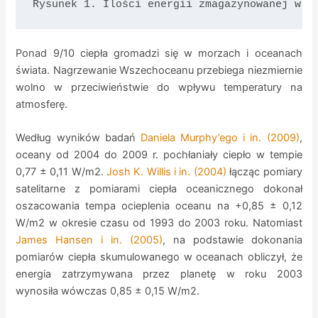
Rysunek 1. Ilości energii zmagazynowanej w p
Ponad 9/10 ciepła gromadzi się w morzach i oceanach
świata. Nagrzewanie Wszechoceanu przebiega niezmiernie
wolno w przeciwieństwie do wpływu temperatury na
atmosferę.
Według wyników badań
Daniela Murphy’ego i in. (2009)
,
oceany od 2004 do 2009 r. pochłaniały ciepło w tempie
0,77 ± 0,11 W/m2.
Josh K. Willis i in. (2004)
łącząc pomiary
satelitarne z pomiarami ciepła oceanicznego dokonał
oszacowania tempa ocieplenia oceanu na +0,85 ± 0,12
W/m2 w okresie czasu od 1993 do 2003 roku. Natomiast
James Hansen i in. (2005)
, na podstawie dokonania
pomiarów ciepła skumulowanego w oceanach obliczył, że
energia zatrzymywana przez planetę w roku 2003
wynosiła wówczas 0,85 ± 0,15 W/m2.