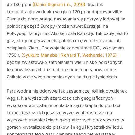
do 180 ppm
(Daniel Sigman i in., 2010)
. Spadek
koncentracji dwutlenku węgla o 120 ppm doprowadziłby
Ziemię do ponownego nasuwania się pokrywy lodowej na
północną część Europy (może nawet Eurazję), na
Półwysep Tajmyr i na Alaskę i całą Kanadę. Tak czuły jest to
gaz, który odgrywa niebagatelną rolę w ochładzaniu lub
ocieplaniu Ziemi. Podwojenie koncentracji CO
względem
2
1750 r.
(Syukuro Manabe i Richard T. Wetherald, 1975)
będzie zwiastowało zatopieniem wielu nisko położonych
terenów leżących tuż nad poziomem oceanów i mórz.
Zniknie wiele wysp oceanicznych na długie tysiąclecia.
Para wodna nie odgrywa tak zasadniczej roli jak dwutlenek
węgla. Na wyższych szerokościach geograficznych i
wysoko w atmosferze ochładza się i skrapla do postaci
kropel deszczu lub jeszcze wyżej w atmosferze i na
wyższych szerokościach geograficznych oraz wysoko w
górach krystalizuje do płatków śniegu i kryształków lodu.
Koncentracja tego gazu cieplarnianego nie wzrasta w