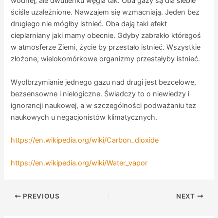
wodnej, ale dwutlenku węgla tak. Oba gazy są dla siebie
ściśle uzależnione. Nawzajem się wzmacniają. Jeden bez
drugiego nie mógłby istnieć. Oba dają taki efekt
cieplarniany jaki mamy obecnie. Gdyby zabrakło któregoś
w atmosferze Ziemi, życie by przestało istnieć. Wszystkie
złożone, wielokomórkowe organizmy przestałyby istnieć.
Wyolbrzymianie jednego gazu nad drugi jest bezcelowe,
bezsensowne i nielogiczne. Świadczy to o niewiedzy i
ignorancji naukowej, a w szczególności podważaniu tez
naukowych u negacjonistów klimatycznych.
https://en.wikipedia.org/wiki/Carbon_dioxide
https://en.wikipedia.org/wiki/Water_vapor
PREVIOUS
NEXT