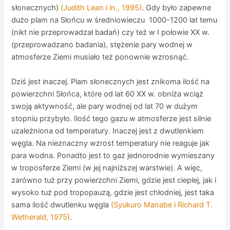
słonecznych)
(Judith Lean i in., 1995)
. Gdy było zapewne
dużo plam na Słońcu w średniowieczu 1000-1200 lat temu
(nikt nie przeprowadzał badań) czy też w I połowie XX w.
(przeprowadzano badania), stężenie pary wodnej w
atmosferze Ziemi musiało też ponownie wzrosnąć.
Dziś jest inaczej. Plam słonecznych jest znikoma ilość na
powierzchni Słońca, które od lat 60 XX w. obniża wciąż
swoją aktywność, ale pary wodnej od lat 70 w dużym
stopniu przybyło. Ilość tego gazu w atmosferze jest silnie
uzależniona od temperatury. Inaczej jest z dwutlenkiem
węgla. Na nieznaczny wzrost temperatury nie reaguje jak
para wodna. Ponadto jest to gaz jednorodnie wymieszany
w troposferze Ziemi (w jej najniższej warstwie). A więc,
zarówno tuż przy powierzchni Ziemi, gdzie jest cieplej, jak i
wysoko tuż pod tropopauzą, gdzie jest chłodniej, jest taka
sama ilość dwutlenku węgla
(Syukuro Manabe i Richard T.
Wetherald, 1975)
.