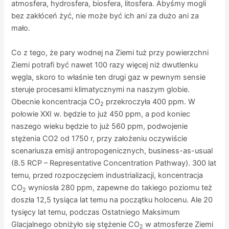
atmosfera, hydrosfera, biosfera, litosfera. Abyśmy mogli
bez zakłóceń żyć, nie może być ich ani za dużo ani za
mało.
Co z tego, że pary wodnej na Ziemi tuż przy powierzchni
Ziemi potrafi być nawet 100 razy więcej niż dwutlenku
węgla, skoro to właśnie ten drugi gaz w pewnym sensie
steruje procesami klimatycznymi na naszym globie.
Obecnie koncentracja CO
przekroczyła 400 ppm. W
2
połowie XXI w. będzie to już 450 ppm, a pod koniec
naszego wieku będzie to już 560 ppm, podwojenie
stężenia CO2 od 1750 r, przy założeniu oczywiście
scenariusza emisji antropogenicznych, business-as-usual
(8.5 RCP – Representative Concentration Pathway).
300 lat
temu, przed rozpoczęciem industrializacji, koncentracja
CO
wyniosła 280 ppm, zapewne do takiego poziomu też
2
doszła 12,5 tysiąca lat temu na początku holocenu. Ale 20
tysięcy lat temu, podczas Ostatniego Maksimum
Glacjalnego obniżyło się stężenie CO
w atmosferze Ziemi
2