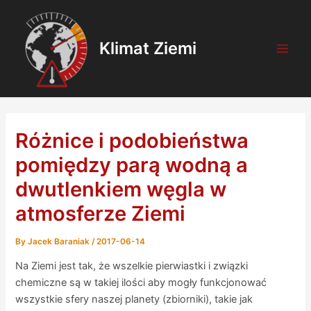
Skip
Post
Main
to
navigation
Men
content
Klimat Ziemi
Różnice i podobieństwa
pomiędzy parą wodną a
dwutlenkiem węgla w
atmosferze Ziemi
By
Jacek Baraniak
/
2017-06-14
Na Ziemi jest tak, że wszelkie pierwiastki i związki
chemiczne są w takiej ilości aby mogły funkcjonować
wszystkie sfery naszej planety (zbiorniki), takie jak