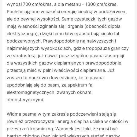
wynosi 700 cm/okres, a dla metanu – 1300 cm/okres.
Pochłaniają one w całości energię cieplną w podczerwieni,
ale do pewnej wysokości. Same cząsteczki tych gazów
mają własności zginania się i drgania (obecność dipola
elektrycznego), dzięki temu łatwiej absorbują ciepło fal
podczerwonych. Prawdopodobnie na najwyższych i
najzimniejszych wysokościach, gdzie tropopauza graniczy
ze stratosferą, już nawet poszczególne pasma absorpcji
dla wszystkich gazów cieplarnianych prawdopodobnie
przestają mieć w pełni właściwości cieplarniane. Już
zostało to naukowo dowiedzione, że te pasma
upodobniają się do pasm, ze spektrum fal
elektromagnetycznych, zwanych oknami
atmosferycznymi.
Widma pasma w tym zakresie podczerwieni stają się
również przezroczyste i energia cieplna ucieka w całości w
przestrzeń kosmiczną. Warunek jest taki, że musi być
bardzo chłodno (bez inicjacji większych stężeń gazów