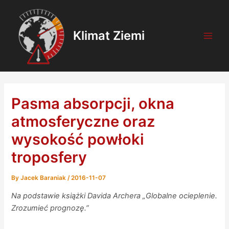
Skip
Post
Main
to
navigation
Men
content
Klimat Ziemi
Pasma absorpcji, okna
atmosferyczne oraz
wysokość powłoki
troposfery
By
Jacek Baraniak
/
2016-11-07
Na podstawie książki Davida Archera „Globalne ocieplenie.
Zrozumieć prognozę.”