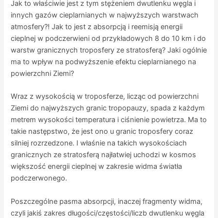
Jak to właściwie jest z tym stężeniem dwutlenku węgla i
innych gazów cieplarnianych w najwyższych warstwach
atmosfery?! Jak to jest z absorpcją i reemisją energii
cieplnej w podczerwieni od przykładowych 8 do 10 km i do
warstw granicznych troposfery ze stratosferą? Jaki ogólnie
ma to wpływ na podwyższenie efektu cieplarnianego na
powierzchni Ziemi?
Wraz z wysokością w troposferze, licząc od powierzchni
Ziemi do najwyższych granic tropopauzy, spada z każdym
metrem wysokości temperatura i ciśnienie powietrza. Ma to
takie następstwo, że jest ono u granic troposfery coraz
silniej rozrzedzone. I właśnie na takich wysokościach
granicznych ze stratosferą najłatwiej uchodzi w kosmos
większość energii cieplnej w zakresie widma światła
podczerwonego.
Poszczególne pasma absorpcji, inaczej fragmenty widma,
czyli jakiś zakres długości/częstości/liczb dwutlenku węgla