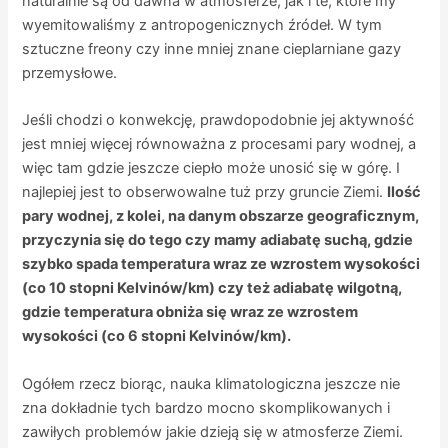
naturalnie są od dawna w atmosferze, jak i te, które my
wyemitowaliśmy z antropogenicznych źródeł. W tym
sztuczne freony czy inne mniej znane cieplarniane gazy
przemysłowe.
Jeśli chodzi o konwekcję, prawdopodobnie jej aktywność
jest mniej więcej równoważna z procesami pary wodnej, a
więc tam gdzie jeszcze ciepło może unosić się w górę. I
najlepiej jest to obserwowalne tuż przy gruncie Ziemi.
Ilość
pary wodnej, z kolei, na danym obszarze geograficznym,
przyczynia się do tego czy mamy adiabatę suchą, gdzie
szybko spada temperatura wraz ze wzrostem wysokości
(co 10 stopni Kelvinów/km) czy też adiabatę wilgotną,
gdzie temperatura obniża się wraz ze wzrostem
wysokości (co 6 stopni Kelvinów/km).
Ogółem rzecz biorąc, nauka klimatologiczna jeszcze nie
zna dokładnie tych bardzo mocno skomplikowanych i
zawiłych problemów jakie dzieją się w atmosferze Ziemi.