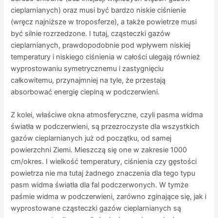
cieplarnianych) oraz musi być bardzo niskie ciśnienie
(wręcz najniższe w troposferze), a także powietrze musi
być silnie rozrzedzone. I tutaj, cząsteczki gazów
cieplarnianych, prawdopodobnie pod wpływem niskiej
temperatury i niskiego ciśnienia w całości ulegają również
wyprostowaniu symetrycznemu i zastygnięciu
całkowitemu, przynajmniej na tyle, że przestają
absorbować energię cieplną w podczerwieni.
Z kolei, właściwe okna atmosferyczne, czyli pasma widma
światła w podczerwieni, są przezroczyste dla wszystkich
gazów cieplarnianych już od początku, od samej
powierzchni Ziemi. Mieszczą się one w zakresie 1000
cm/okres. I wielkość temperatury, ciśnienia czy gęstości
powietrza nie ma tutaj żadnego znaczenia dla tego typu
pasm widma światła dla fal podczerwonych. W tymże
paśmie widma w podczerwieni, zarówno zginające się, jak i
wyprostowane cząsteczki gazów cieplarnianych są